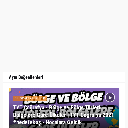
Ayın Beğenilenleri
HOCALARA GELDIK
TYT Coğrafya - Bölge ve Bölge Türleri,
Bölgelere Göre Ülkeler | TYT Coğrafya 2021
#hedefekoş - Hocalara Geldik