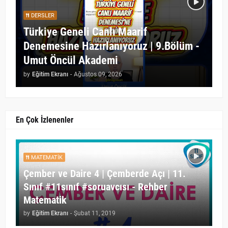
DERSLER
Türkiye Geneli Canlı Maarif
Denemesine Hazırlanıyoruz | 9.Bölüm -
Umut Öncül Akademi
by
Eğitim Ekranı
-
Ağustos 09, 2026
En Çok İzlenenler
MATEMATIK
Çember ve Daire 4 | Çemberde Açı | 11.
Sınıf #11sınıf #soruavcısı - Rehber
Matematik
by
Eğitim Ekranı
-
Şubat 11, 2019