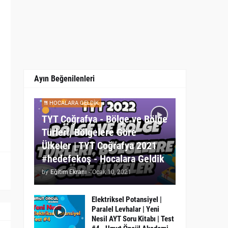
Ayın Beğenilenleri
HOCALARA GELDIK
TYT Coğrafya - Bölge ve Bölge
Türleri, Bölgelere Göre
Ülkeler | TYT Coğrafya 2021
#hedefekoş - Hocalara Geldik
by
Eğitim Ekranı
-
Ocak 10, 2021
Elektriksel Potansiyel |
Paralel Levhalar | Yeni
Nesil AYT Soru Kitabı | Test