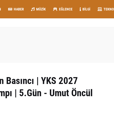
N
HABER
MÜZIK
EĞLENCE
BILGI
TEKNO
ın Basıncı | YKS 2027
ampı | 5.Gün - Umut Öncül