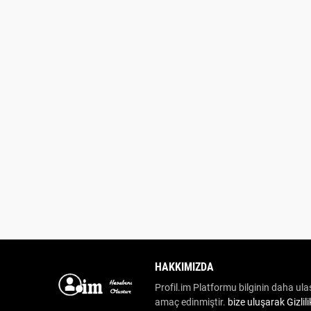
HAKKIMIZDA
Profil.im Platformu bilginin daha ulaş
amaç edinmiştir.
bize uluşarak
Gizlil