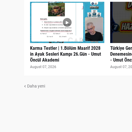
Karma Testler | 1.Bölüm Maarif 2028
Türkiye Gen
in Ayak Sesleri Kampı 26.Gün - Umut
Denemesine
Öncül Akademi
- Umut Önc
August 07, 2026
August 07, 2
Daha yeni