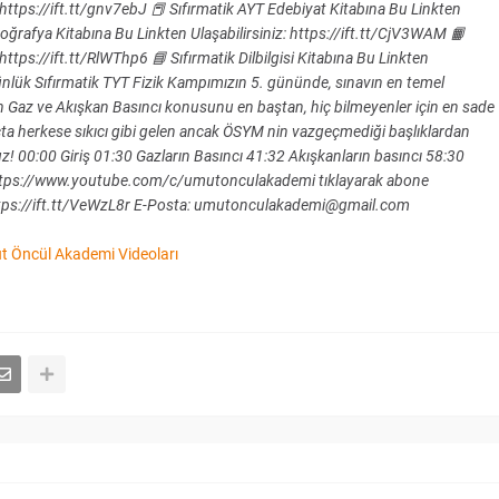
: https://ift.tt/gnv7ebJ 📕 Sıfırmatik AYT Edebiyat Kitabına Bu Linkten
Coğrafya Kitabına Bu Linkten Ulaşabilirsiniz: https://ift.tt/CjV3WAM 📙
https://ift.tt/RlWThp6 📘 Sıfırmatik Dilbilgisi Kitabına Bu Linkten
günlük Sıfırmatik TYT Fizik Kampımızın 5. gününde, sınavın en temel
en Gaz ve Akışkan Basıncı konusunu en baştan, hiç bilmeyenler için en sade
çta herkese sıkıcı gibi gelen ancak ÖSYM nin vazgeçmediği başlıklardan
ruz! 00:00 Giriş 01:30 Gazların Basıncı 41:32 Akışkanların basıncı 58:30
n https://www.youtube.com/c/umutonculakademi tıklayarak abone
: https://ift.tt/VeWzL8r E-Posta: umutonculakademi@gmail.com
 Öncül Akademi Videoları