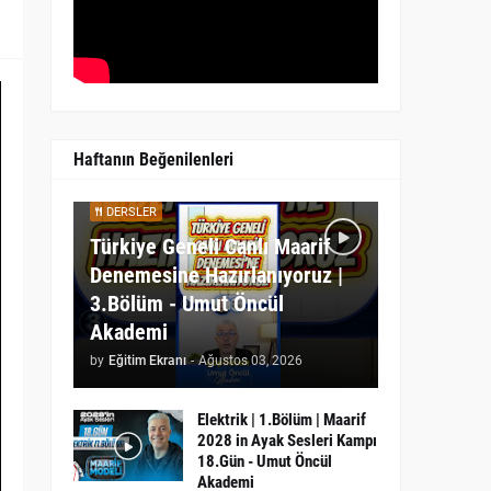
Haftanın Beğenilenleri
DERSLER
Türkiye Geneli Canlı Maarif
Denemesine Hazırlanıyoruz |
3.Bölüm - Umut Öncül
Akademi
by
Eğitim Ekranı
-
Ağustos 03, 2026
Elektrik | 1.Bölüm | Maarif
2028 in Ayak Sesleri Kampı
18.Gün - Umut Öncül
Akademi