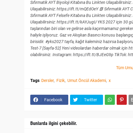
Sıfırmatik AYT Biyoloji Kitabına Bu Linkten Ulaşabilirsiniz
Ulaşabilirsiniz: https://ift.tt/mQEdOeY 📗 Sıfırmatik AYT 
Sıfırmatik AYT Felsefe Kitabına Bu Linkten Ulaşabilirsiniz: 
Ulaşabilirsiniz: https://ift.tt/kAYJugU YKS 2027 için 30 
taşlarından biri olan ve gelirse asla kaçırmamamız gerek
haliyle işliyoruz. Gaz ve Akışkan Basıncı konusu başlangı
birisidir. #yks2027 tayfa, kağıt kaleminiz hazırsa başlıyo
Test-7 [Sayfa-52] Yeni videolardan haberdar olmak içi
olabilirsiniz. Instagram: https://ift.tt/BJEeG9p TikTok
Tüm Umut
Tags
Dersler
Fizik
Umut Öncül Akademi
x
Facebook
Twitter
Bunlarda ilgini çekebilir.