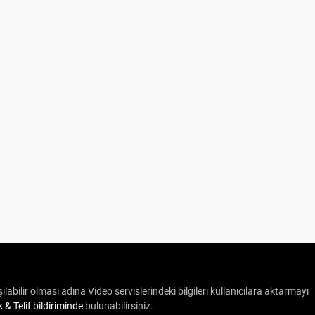
ılabilir olması adına Video servislerindeki bilgileri kullanıcılara aktarmayı
ik & Telif bildiriminde
bulunabilirsiniz.