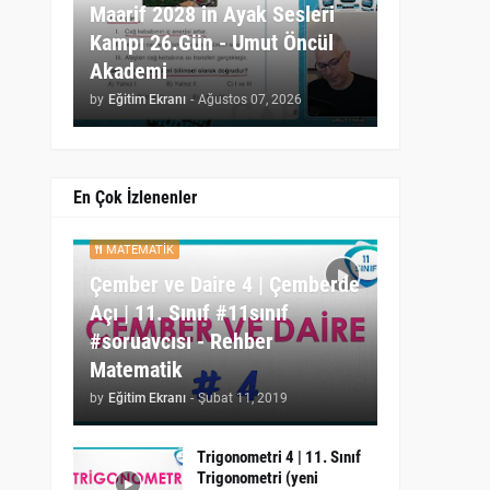
Maarif 2028 in Ayak Sesleri
Kampı 26.Gün - Umut Öncül
Akademi
by
Eğitim Ekranı
-
Ağustos 07, 2026
En Çok İzlenenler
MATEMATIK
Çember ve Daire 4 | Çemberde
Açı | 11. Sınıf #11sınıf
#soruavcısı - Rehber
Matematik
by
Eğitim Ekranı
-
Şubat 11, 2019
Trigonometri 4 | 11. Sınıf
Trigonometri (yeni