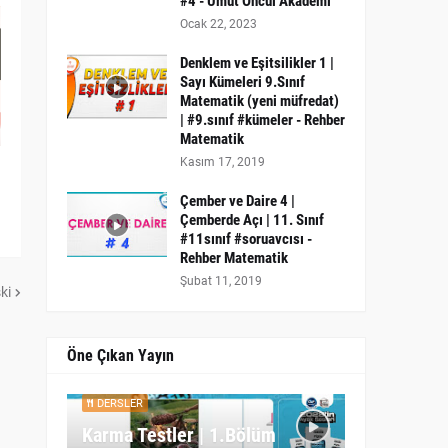
#4 - Umut Öncül Akademi
Ocak 22, 2023
Denklem ve Eşitsilikler 1 |
Sayı Kümeleri 9.Sınıf
Matematik (yeni müfredat)
| #9.sınıf #kümeler - Rehber
Matematik
Kasım 17, 2019
Çember ve Daire 4 |
Çemberde Açı | 11. Sınıf
#11sınıf #soruavcısı -
Rehber Matematik
Şubat 11, 2019
ki
Öne Çıkan Yayın
DERSLER
Karma Testler | 1.Bölüm