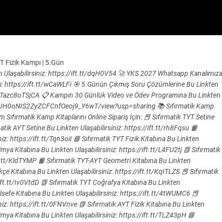
YT Fizik Kampı | 5.Gün
en Ulaşabilirsiniz: https://ift.tt/dqH0V54 🚀 YKS 2027 Whatsapp Kanalımız
lı: https://ift.tt/wCaWLFi 🎯 5.Günün Çıkmış Soru Çözümlerine Bu Linkten
=PLTazc8oTSjCA 📋 Kampın 30 Günlük Video ve Ödev Programına Bu Linkten
V0QLJH0oNIS2ZyZCFCnfOeoj9_Y6wT/view?usp=sharing 📚 Sıfırmatik Kamp
m Sıfırmatik Kamp Kitaplarını Online Sipariş İçin: 📕 Sıfırmatik TYT Setine
matik AYT Setine Bu Linkten Ulaşabilirsiniz: https://ift.tt/rh8Fqsu 📙
z: https://ift.tt/Tqn3oiI 📘 Sıfırmatik TYT Fizik Kitabına Bu Linkten
imya Kitabına Bu Linkten Ulaşabilirsiniz: https://ift.tt/L4FU2tj 📗 Sıfırmatik
ift.tt/KldTYMP 📙 Sıfırmatik TYT-AYT Geometri Kitabına Bu Linkten
kçe Kitabına Bu Linkten Ulaşabilirsiniz: https://ift.tt/KqITLZS 📕 Sıfırmatik
/ift.tt/Iv0VtdD 📗 Sıfırmatik TYT Coğrafya Kitabına Bu Linkten
elsefe Kitabına Bu Linkten Ulaşabilirsiniz: https://ift.tt/4tWUMC6 📕
iz: https://ift.tt/0FNVnve 📗 Sıfırmatik AYT Fizik Kitabına Bu Linkten
Kimya Kitabına Bu Linkten Ulaşabilirsiniz: https://ift.tt/TLZ43pH 📘