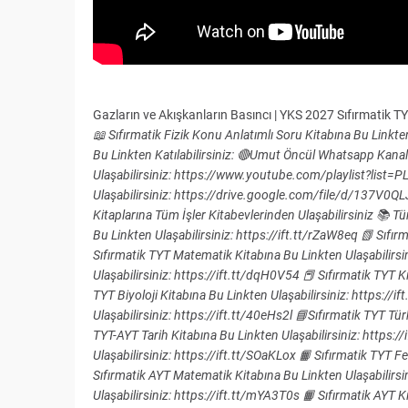
Gazların ve Akışkanların Basıncı | YKS 2027 Sıfırmatik T
📖 Sıfırmatik Fizik Konu Anlatımlı Soru Kitabına Bu Linkt
Bu Linkten Katılabilirsiniz: 🔴Umut Öncül Whatsapp Kana
Ulaşabilirsiniz: https://www.youtube.com/playlist?list
Ulaşabilirsiniz: https://drive.google.com/file/d/137
Kitaplarına Tüm İşler Kitabevlerinden Ulaşabilirsiniz 📚 Tü
Bu Linkten Ulaşabilirsiniz: https://ift.tt/rZaW8eq 📗 Sıfır
Sıfırmatik TYT Matematik Kitabına Bu Linkten Ulaşabilirsini
Ulaşabilirsiniz: https://ift.tt/dqH0V54 📕 Sıfırmatik TYT K
TYT Biyoloji Kitabına Bu Linkten Ulaşabilirsiniz: https://
Ulaşabilirsiniz: https://ift.tt/40eHs2l 📘Sıfırmatik TYT Tür
TYT-AYT Tarih Kitabına Bu Linkten Ulaşabilirsiniz: https:/
Ulaşabilirsiniz: https://ift.tt/SOaKLox 📙 Sıfırmatik TYT F
Sıfırmatik AYT Matematik Kitabına Bu Linkten Ulaşabilirsin
Ulaşabilirsiniz: https://ift.tt/mYA3T0s 📙 Sıfırmatik AYT 