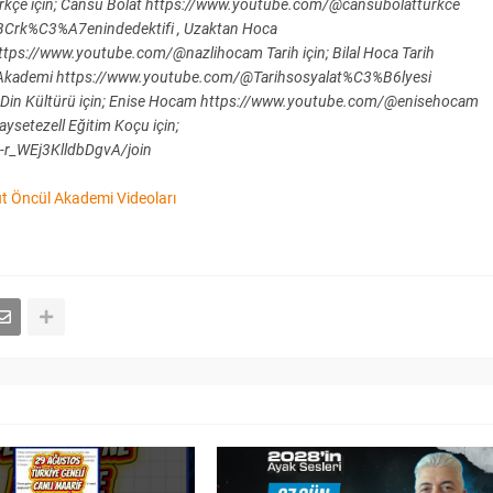
çe için; Cansu Bolat https://www.youtube.com/@cansubolatturkce
BCrk%C3%A7enindedektifi , Uzaktan Hoca
ps://www.youtube.com/@nazlihocam Tarih için; Bilal Hoca Tarih
l Akademi https://www.youtube.com/@Tarihsosyalat%C3%B6lyesi
 Din Kültürü için; Enise Hocam https://www.youtube.com/@enisehocam
ysetezell Eğitim Koçu için;
r_WEj3KlldbDgvA/join
 Öncül Akademi Videoları