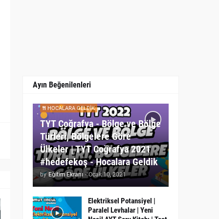
Ayın Beğenilenleri
HOCALARA GELDIK
TYT Coğrafya - Bölge ve Bölge
Türleri, Bölgelere Göre
Ülkeler | TYT Coğrafya 2021
#hedefekoş - Hocalara Geldik
by
Eğitim Ekranı
-
Ocak 10, 2021
Elektriksel Potansiyel |
Paralel Levhalar | Yeni