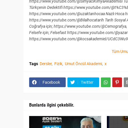
https://www.youtube.com/@SimyacıKimyaAkademisi Türk
Türkçenin Dedektifi https://www.youtube.com/@t%C3%
https://www.youtube.com/@uzaktanhocaa Nazlı Hoca htt
https://www.youtube.com/@Bilalhocatarih Tarih Sosya
Coğrafya için; https://www.youtube.com/@Cemografya,
Felsefe için; Felsefast https://www.youtube.com/@yazara
https://www.youtube.com/@kocsakademiel/UCdC3Wu9-
Tüm Umut
Tags
Dersler
Fizik
Umut Öncül Akademi
x
Facebook
Twitter
Bunlarda ilgini çekebilir.