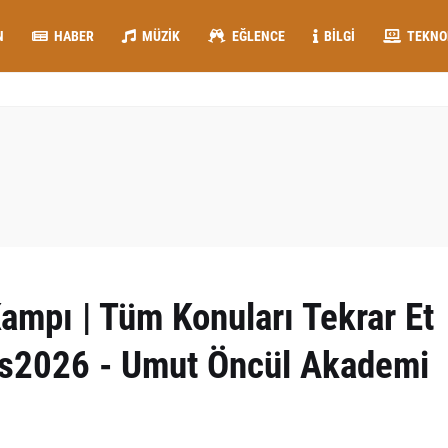
N
HABER
MÜZIK
EĞLENCE
BILGI
TEKNO
ampı | Tüm Konuları Tekrar Et
ks2026 - Umut Öncül Akademi