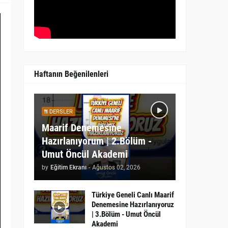
Haftanın Beğenilenleri
DERSLER
Maarif Denemesine
Hazırlanıyorum | 2.Bölüm -
Umut Öncül Akademi
by
Eğitim Ekranı
-
Ağustos 02, 2026
Türkiye Geneli Canlı Maarif
Denemesine Hazırlanıyoruz
| 3.Bölüm - Umut Öncül
Akademi