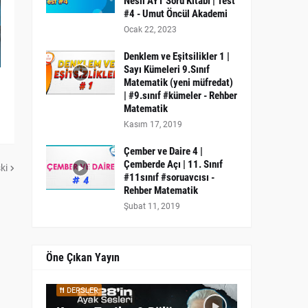
Nesil AYT Soru Kitabı | Test
#4 - Umut Öncül Akademi
Ocak 22, 2023
Denklem ve Eşitsilikler 1 |
Sayı Kümeleri 9.Sınıf
Matematik (yeni müfredat)
| #9.sınıf #kümeler - Rehber
Matematik
Kasım 17, 2019
Çember ve Daire 4 |
Çemberde Açı | 11. Sınıf
ki
#11sınıf #soruavcısı -
Rehber Matematik
Şubat 11, 2019
Öne Çıkan Yayın
DERSLER