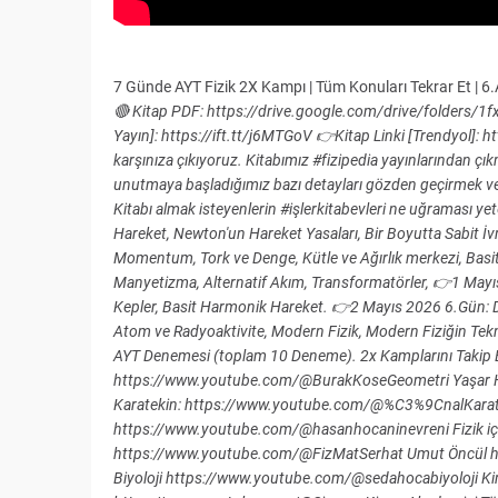
7 Günde AYT Fizik 2X Kampı | Tüm Konuları Tekrar Et | 
🔴 Kitap PDF: https://drive.google.com/drive/folders
Yayın]: https://ift.tt/j6MTGoV 👉Kitap Linki [Trendyol]: h
karşınıza çıkıyoruz. Kitabımız #fizipedia yayınlarından ç
unutmaya başladığımız bazı detayları gözden geçirmek ve 
Kitabı almak isteyenlerin #işlerkitabevleri ne uğraması 
Hareket, Newton'un Hareket Yasaları, Bir Boyutta Sabit İvm
Momentum, Tork ve Denge, Kütle ve Ağırlık merkezi, Basi
Manyetizma, Alternatif Akım, Transformatörler, 👉1 May
Kepler, Basit Harmonik Hareket. 👉2 Mayıs 2026 6.Gün: D
Atom ve Radyoaktivite, Modern Fizik, Modern Fiziğin Tekn
AYT Denemesi (toplam 10 Deneme). 2x Kamplarını Takip Ed
https://www.youtube.com/@BurakKoseGeometri Yaşar
Karatekin: https://www.youtube.com/@%C3%9CnalKarat
https://www.youtube.com/@hasanhocaninevreni Fizik içi
https://www.youtube.com/@FizMatSerhat Umut Öncül h
Biyoloji https://www.youtube.com/@sedahocabiyoloji Kimy