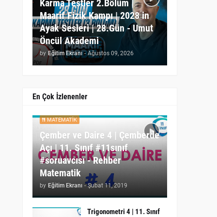
Karma Testler 2.Bölüm |
Maarif Fizik Kampı | 2028 in
Ayak Sesleri | 28.Gün - Umut
Öncül Akademi
by
Eğitim Ekranı
-
Ağustos 09, 2026
En Çok İzlenenler
MATEMATIK
Çember ve Daire 4 | Çemberde
Açı | 11. Sınıf #11sınıf
#soruavcısı - Rehber
Matematik
by
Eğitim Ekranı
-
Şubat 11, 2019
Trigonometri 4 | 11. Sınıf