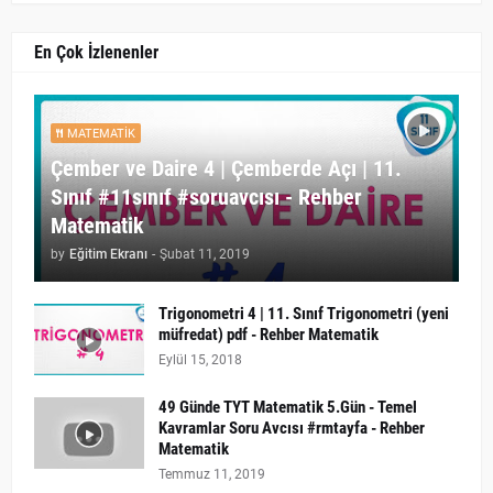
En Çok İzlenenler
MATEMATIK
Çember ve Daire 4 | Çemberde Açı | 11.
Sınıf #11sınıf #soruavcısı - Rehber
Matematik
by
Eğitim Ekranı
-
Şubat 11, 2019
Trigonometri 4 | 11. Sınıf Trigonometri (yeni
müfredat) pdf - Rehber Matematik
Eylül 15, 2018
49 Günde TYT Matematik 5.Gün - Temel
Kavramlar Soru Avcısı #rmtayfa - Rehber
Matematik
Temmuz 11, 2019