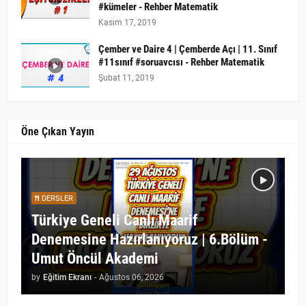
#kümeler - Rehber Matematik
Kasım 17, 2019
Çember ve Daire 4 | Çemberde Açı | 11. Sınıf
#11sınıf #soruavcısı - Rehber Matematik
Şubat 11, 2019
Öne Çıkan Yayın
DERSLER
Türkiye Geneli Canlı Maarif
Denemesine Hazırlanıyoruz | 6.Bölüm -
Umut Öncül Akademi
by
Eğitim Ekranı
-
Ağustos 06, 2026