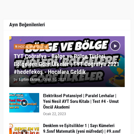
Ayın Beğenilenleri
HOCALARA GELDIK
TYT Coğrafya - Bölge ve Bölge Türleri,
Bölgelere Göre Ülkeler | TYT Coğrafya 2021
#hedefekoş - Hocalara Geldik
by
Eğitim Ekranı
-
Ocak 10, 2021
Elektriksel Potansiyel | Paralel Levhalar |
Yeni Nesil AYT Soru Kitabı | Test #4 - Umut
Öncül Akademi
Ocak 22, 2023
Denklem ve Eşitsilikler 1 | Sayı Kümeleri
9.Sınıf Matematik (yeni müfredat) | #9.sınıf