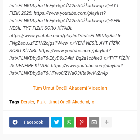
list=PLNKDbyBaT6-Fj6x5gAfM2izSGkkadawap 👉AYT
FİZİK 2025: https://www.youtube.com/playlist?
list=PLNKDbyBaT6-Fj6x5gAfM2izSGkkadawap 👉YENİ
NESİL TYT FİZİK SORU KİTABI:
https://www.youtube.com/playlist?list=PLNKDbyBaT6-
FNgZaouJzFZ1N2ojgs1Www 👉YENİ NESİL AYT FİZİK
SORU KİTABI: https://www.youtube.com/playlist?
list=PLNKDbyBaT6-E6yD9xD4kf_Bq2a1cblke3 👉TYT FİZİK
25 DENEME KİTABI: https://www.youtube.com/playlist?
list=PLNKDbyBaT6-HFwo0IZWaO3fRa9wVvZn4p
Tüm Umut Öncül Akademi Videoları
Tags
Dersler
Fizik
Umut Öncül Akademi
x
Facebook