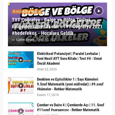
HOCALARA GELDIK
TYT Coğrafya - Bölge ve Bölge Türleri,
Bölgelere Göre Ülkeler | TYT Coğrafya 2021
#hedefekoş - Hocalara Geldik
by
Eğitim Ekranı
-
Ocak 10, 2021
Elektriksel Potansiyel | Paralel Levhalar |
Yeni Nesil AYT Soru Kitabı | Test #4 - Umut
Öncül Akademi
Ocak 22, 2023
Denklem ve Eşitsilikler 1 | Sayı Kümeleri
9.Sınıf Matematik (yeni müfredat) | #9.sınıf
#kümeler - Rehber Matematik
Kasım 17, 2019
Çember ve Daire 4 | Çemberde Açı | 11. Sınıf
#11sınıf #soruavcısı - Rehber Matematik