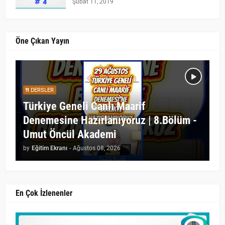
Şubat 11, 2019
Öne Çıkan Yayın
DERSLER
Türkiye Geneli Canlı Maarif
Denemesine Hazırlanıyoruz | 8.Bölüm -
Umut Öncül Akademi
by
Eğitim Ekranı
-
Ağustos 08, 2026
En Çok İzlenenler