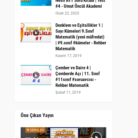
Nesil AYT Soru Kitabı | Test
#4 - Umut Öncül Akademi
Ocak 22, 2023
Denklem ve Eşitsilikler 1 |
Sayı Kümeleri 9.Sınıf
Matematik (yeni müfredat)
| #9.sınıf #kümeler - Rehber
Matematik
Kasım 17, 2019
Çember ve Daire 4 |
Çemberde Açı | 11. Sınıf
#11sınıf #soruavcısı -
Rehber Matematik
Şubat 11, 2019
Öne Çıkan Yayın
DERSLER