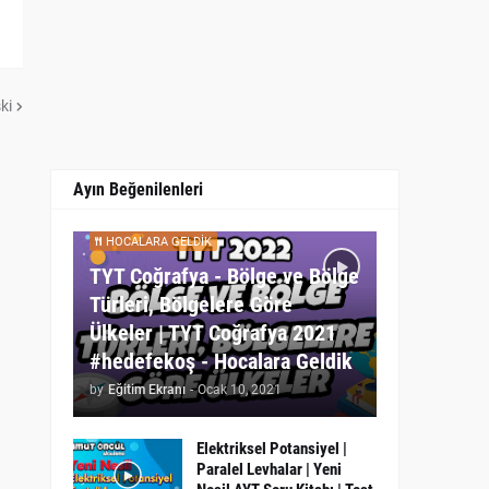
ki
Ayın Beğenilenleri
HOCALARA GELDIK
TYT Coğrafya - Bölge ve Bölge
Türleri, Bölgelere Göre
Ülkeler | TYT Coğrafya 2021
#hedefekoş - Hocalara Geldik
by
Eğitim Ekranı
-
Ocak 10, 2021
Elektriksel Potansiyel |
Paralel Levhalar | Yeni