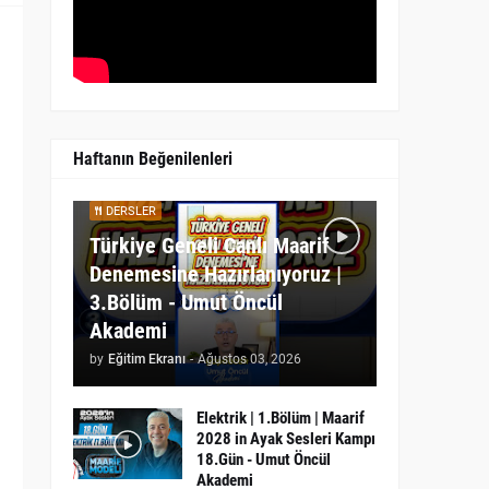
Haftanın Beğenilenleri
DERSLER
Türkiye Geneli Canlı Maarif
Denemesine Hazırlanıyoruz |
3.Bölüm - Umut Öncül
Akademi
by
Eğitim Ekranı
-
Ağustos 03, 2026
Elektrik | 1.Bölüm | Maarif
2028 in Ayak Sesleri Kampı
18.Gün - Umut Öncül
Akademi