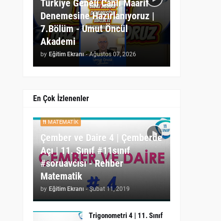
Türkiye Geneli Canlı Maarif
Denemesine Hazırlanıyoruz |
7.Bölüm - Umut Öncül
Akademi
by
Eğitim Ekranı
-
Ağustos 07, 2026
En Çok İzlenenler
MATEMATIK
Çember ve Daire 4 | Çemberde
Açı | 11. Sınıf #11sınıf
#soruavcısı - Rehber
Matematik
by
Eğitim Ekranı
-
Şubat 11, 2019
Trigonometri 4 | 11. Sınıf