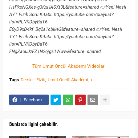
HsPkeNGXes-g3KxHASXt3L&feature=shared 👉Yeni Nesil
AYT Fizik Soru Kitabı: https://youtube.com/playlist?
list=PLNKDbyBaT6-
E6yD9xD4kf_Bq2a1cblke3&feature=shared 👉Yeni Nesil
TYT Fizik Soru Kitabı: https://youtube.com/playlist?
list=PLNKDbyBaT6-
FNgZaouJzFZ1N2ojgs1Www&feature=shared
Tüm Umut Öncül Akademi Videoları
Tags
Dersler
Fizik
Umut Öncül Akademi
x
Facebook
Bunlarda ilgini çekebilir.