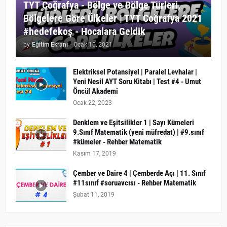
TYT Coğrafya - Bölge ve Bölge Türleri,
Bölgelere Göre Ülkeler | TYT Coğrafya 2021
#hedefekoş - Hocalara Geldik
by
Eğitim Ekranı
-
Ocak 10, 2021
Elektriksel Potansiyel | Paralel Levhalar |
Yeni Nesil AYT Soru Kitabı | Test #4 - Umut
Öncül Akademi
Ocak 22, 2023
Denklem ve Eşitsilikler 1 | Sayı Kümeleri
9.Sınıf Matematik (yeni müfredat) | #9.sınıf
#kümeler - Rehber Matematik
Kasım 17, 2019
Çember ve Daire 4 | Çemberde Açı | 11. Sınıf
#11sınıf #soruavcısı - Rehber Matematik
Şubat 11, 2019