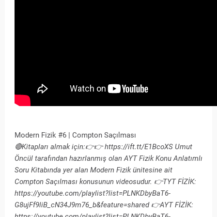
Modern Fizik #6 | Compton Saçılması
🔴Kitapları almak için:👉👉 https://ift.tt/E1BcoXS Umut
Öncül tarafından hazırlanmış olan AYT Fizik Konu Anlatımlı
Soru Kitabında yer alan Modern Fizik ünitesine ait
Compton Saçılması konusunun videosudur. 👉TYT FİZİK:
https://youtube.com/playlist?list=PLNKDbyBaT6-
G8ujFf9liB_cN34J9m76_b&feature=shared 👉AYT FİZİK:
https://youtube.com/playlist?list=PLNKDbyBaT6-