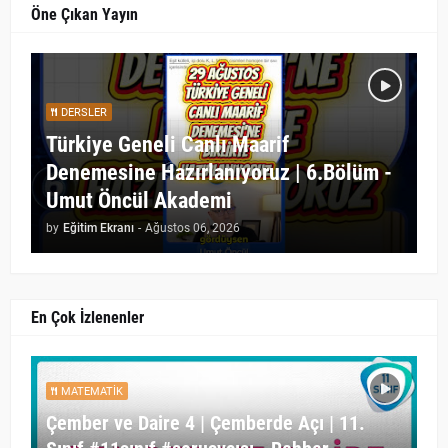
Öne Çıkan Yayın
DERSLER
Türkiye Geneli Canlı Maarif
Denemesine Hazırlanıyoruz | 6.Bölüm -
Umut Öncül Akademi
by
Eğitim Ekranı
-
Ağustos 06, 2026
En Çok İzlenenler
MATEMATIK
Çember ve Daire 4 | Çemberde Açı | 11.