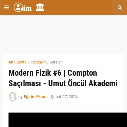
Ana Sayfa
Kategori
Dersler
Modern Fizik #6 | Compton
Saçılması - Umut Öncül Akademi
by
Eğitim Ekranı
-
Şubat 27, 2024