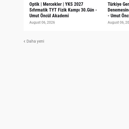
Optik | Mercekler | YKS 2027
Türkiye Gen
Sıfırmatik TYT Fizik Kampı 30.Gün -
Denemesine
Umut Öncül Akademi
- Umut Önc
August 06, 2026
August 06, 2
Daha yeni