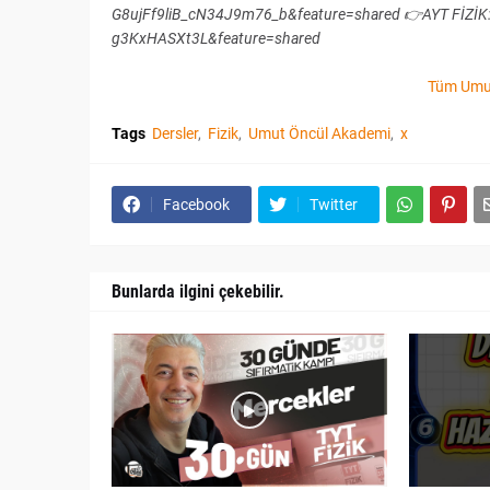
G8ujFf9liB_cN34J9m76_b&feature=shared 👉AYT FİZİK:
g3KxHASXt3L&feature=shared
Tüm Umut
Tags
Dersler
Fizik
Umut Öncül Akademi
x
Facebook
Twitter
Bunlarda ilgini çekebilir.