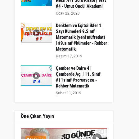
Nesil AYT Soru Kitabı | Test
#4 - Umut Öncül Akademi
Ocak 22, 2023
Denklem ve Eşitsilikler 1 |
Sayı Kümeleri 9.Sınıf
Matematik (yeni müfredat)
| #9.sınıf #kümeler - Rehber
Matematik
Kasım 17, 2019
Çember ve Daire 4 |
Çemberde Açı | 11. Sınıf
#11sınıf #soruavcısı -
Rehber Matematik
Şubat 11, 2019
Öne Çıkan Yayın