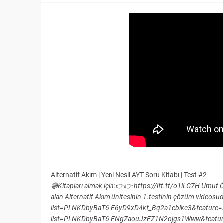
Alternatif Akım | Yeni Nesil AYT Soru Kitabı | Test #2
🔴Kitapları almak için:👉👉 https://ift.tt/o1iLG7H Umut Ö
alan Alternatif Akım ünitesinin 1.testinin çözüm videosud
list=PLNKDbyBaT6-E6yD9xD4kf_Bq2a1cblke3&feature=share
list=PLNKDbyBaT6-FNgZaouJzFZ1N2ojgs1Www&feature=s