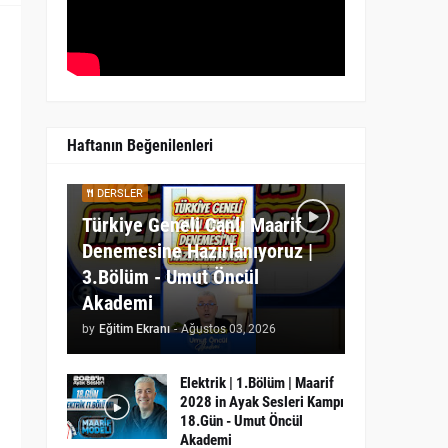
Haftanın Beğenilenleri
DERSLER
Türkiye Geneli Canlı Maarif
Denemesine Hazırlanıyoruz |
3.Bölüm - Umut Öncül
Akademi
by
Eğitim Ekranı
-
Ağustos 03, 2026
Elektrik | 1.Bölüm | Maarif
2028 in Ayak Sesleri Kampı
18.Gün - Umut Öncül
Akademi