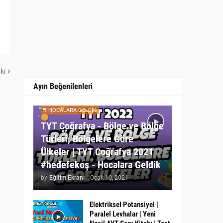
ki
Ayın Beğenilenleri
HOCALARA GELDIK
TYT Coğrafya - Bölge ve Bölge
Türleri, Bölgelere Göre
Ülkeler | TYT Coğrafya 2021
#hedefekoş - Hocalara Geldik
by
Eğitim Ekranı
-
Ocak 10, 2021
Elektriksel Potansiyel |
Paralel Levhalar | Yeni