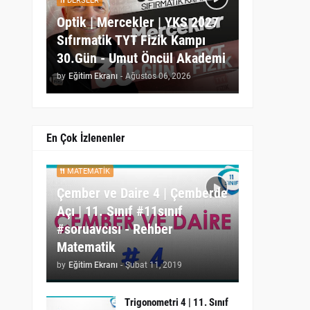
DERSLER
Optik | Mercekler | YKS 2027
Sıfırmatik TYT Fizik Kampı
30.Gün - Umut Öncül Akademi
by
Eğitim Ekranı
-
Ağustos 06, 2026
En Çok İzlenenler
MATEMATIK
Çember ve Daire 4 | Çemberde
Açı | 11. Sınıf #11sınıf
#soruavcısı - Rehber
Matematik
by
Eğitim Ekranı
-
Şubat 11, 2019
Trigonometri 4 | 11. Sınıf