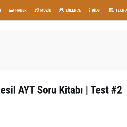
N
HABER
MÜZIK
EĞLENCE
BILGI
TEKNO
esil AYT Soru Kitabı | Test #2