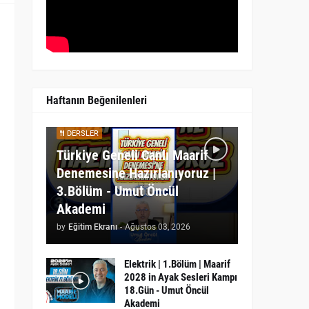
Haftanın Beğenilenleri
DERSLER
Türkiye Geneli Canlı Maarif
Denemesine Hazırlanıyoruz |
3.Bölüm - Umut Öncül
Akademi
by
Eğitim Ekranı
-
Ağustos 03, 2026
Elektrik | 1.Bölüm | Maarif
2028 in Ayak Sesleri Kampı
18.Gün - Umut Öncül
Akademi