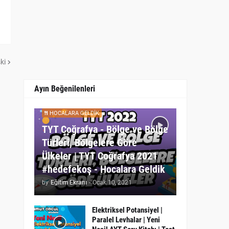
ki
Ayın Beğenilenleri
HOCALARA GELDIK
TYT Coğrafya - Bölge ve Bölge
Türleri, Bölgelere Göre
Ülkeler | TYT Coğrafya 2021
#hedefekoş - Hocalara Geldik
by
Eğitim Ekranı
-
Ocak 10, 2021
Elektriksel Potansiyel |
Paralel Levhalar | Yeni