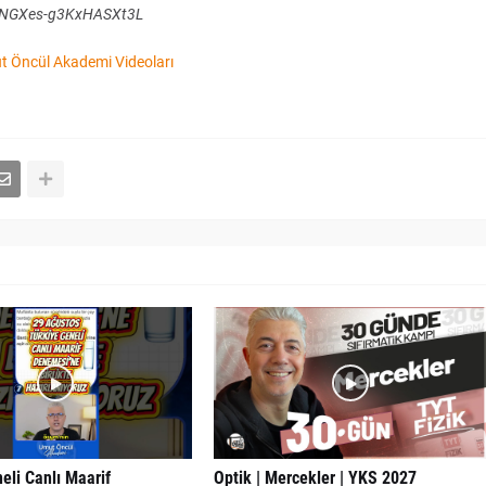
keNGXes-g3KxHASXt3L
 Öncül Akademi Videoları
eli Canlı Maarif
Optik | Mercekler | YKS 2027