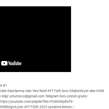
est #1
dan hazırlanmış olan Yeni Nesil AYT Fizik Soru Kitabında yer alan Kütle
için bilgi: umutoncul@gmail.com Telegram Soru çözüm grubu:
 https://youtube.com/playlist?list=PLNKDbyBaT6-
ldbDgvA/join AYT FİZİK 2023 oynatma listesi👉