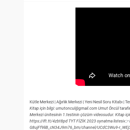
Kütle Merkezi | Ağırlık Merkezi | Yeni Nesil Soru Kitabı | T
Kitap için bilgi: umutoncul@gmail.com Umut Öncül tarafın
Merkezi ünitesinin 1.testinin çözüm videosudur. Kitap 
https://ift.tt/4zbt8pd TYT FİZİK 2023 oynatma listesi
G8ujFf9liB_cN34J9m76_bm/channel/UCdC3Wu9-r_WEj3Kl