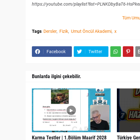
https://youtube.com/playlist?list=PLNKDbyBaT6-HsP
Tüm Umut
Tags
Dersler
Fizik
Umut Öncül Akademi
x
Facebook
Twitter
Bunlarda ilgini çekebilir.
Karma Testler | 1.Bölüm Maarif 2028
Türkiye Gen