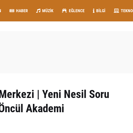
N
HABER
MÜZIK
EĞLENCE
BILGI
TEKNO
 Merkezi | Yeni Nesil Soru
t Öncül Akademi