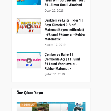
Nesil AYT Soru Kitabı | Test
#4 - Umut Öncül Akademi
Ocak 22, 2023
Denklem ve Eşitsilikler 1 |
Sayı Kümeleri 9.Sınıf
Matematik (yeni müfredat)
| #9.sınıf #kümeler - Rehber
Matematik
Kasım 17, 2019
Çember ve Daire 4 |
Çemberde Açı | 11. Sınıf
#11sınıf #soruavcısı -
Rehber Matematik
Şubat 11, 2019
Öne Çıkan Yayın
DERSLER