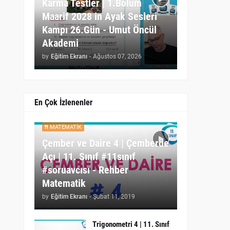
Karma Testler | 1.Bölüm
Maarif 2028 in Ayak Sesleri
Kampı 26.Gün - Umut Öncül
Akademi
by
Eğitim Ekranı
-
Ağustos 07, 2026
En Çok İzlenenler
MATEMATIK
Çember ve Daire 4 | Çemberde
Açı | 11. Sınıf #11sınıf
#soruavcısı - Rehber
Matematik
by
Eğitim Ekranı
-
Şubat 11, 2019
Trigonometri 4 | 11. Sınıf