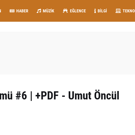
N
HABER
MÜZIK
EĞLENCE
BILGI
TEKNO
ümü #6 | +PDF - Umut Öncül