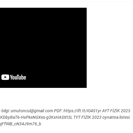
ap için bilgi: umutoncul@gmail.com PDF: https://ift.tt/iO4S1yr AYT FİZİK 2023
=PLNKDbyBaT6-HsPkeNGXes-g3KxHASXt3L TYT FİZİK 2023 oynatma listesi
8ujFf9liB_cN34J9m76_b