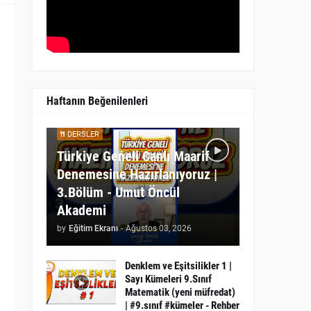
Haftanın Beğenilenleri
DERSLER
Türkiye Geneli Canlı Maarif
Denemesine Hazırlanıyoruz |
3.Bölüm - Umut Öncül
Akademi
by
Eğitim Ekranı
-
Ağustos 03, 2026
Denklem ve Eşitsilikler 1 |
Sayı Kümeleri 9.Sınıf
Matematik (yeni müfredat)
| #9.sınıf #kümeler - Rehber