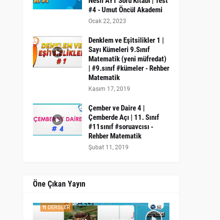
Nesil AYT Soru Kitabı | Test
#4 - Umut Öncül Akademi
Ocak 22, 2023
Denklem ve Eşitsilikler 1 |
Sayı Kümeleri 9.Sınıf
Matematik (yeni müfredat)
| #9.sınıf #kümeler - Rehber
Matematik
Kasım 17, 2019
Çember ve Daire 4 |
Çemberde Açı | 11. Sınıf
#11sınıf #soruavcısı -
Rehber Matematik
Şubat 11, 2019
Öne Çıkan Yayın
DERSLER