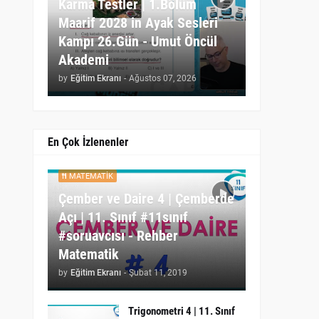
Karma Testler | 1.Bölüm
Maarif 2028 in Ayak Sesleri
Kampı 26.Gün - Umut Öncül
Akademi
by
Eğitim Ekranı
-
Ağustos 07, 2026
En Çok İzlenenler
MATEMATIK
Çember ve Daire 4 | Çemberde
Açı | 11. Sınıf #11sınıf
#soruavcısı - Rehber
Matematik
by
Eğitim Ekranı
-
Şubat 11, 2019
Trigonometri 4 | 11. Sınıf