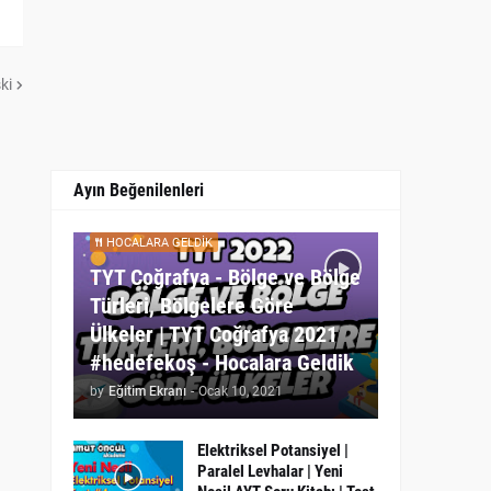
ki
Ayın Beğenilenleri
HOCALARA GELDIK
TYT Coğrafya - Bölge ve Bölge
Türleri, Bölgelere Göre
Ülkeler | TYT Coğrafya 2021
#hedefekoş - Hocalara Geldik
by
Eğitim Ekranı
-
Ocak 10, 2021
Elektriksel Potansiyel |
Paralel Levhalar | Yeni