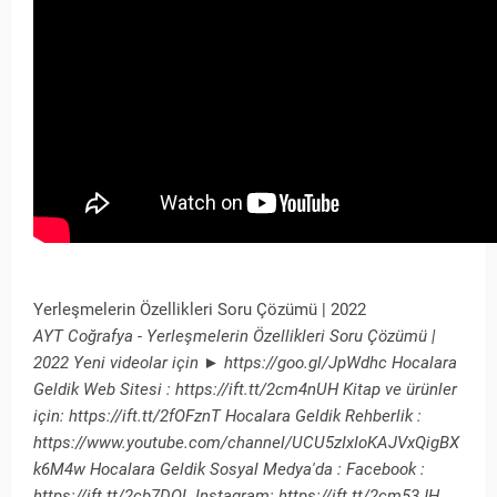
Yerleşmelerin Özellikleri Soru Çözümü | 2022
AYT Coğrafya - Yerleşmelerin Özellikleri Soru Çözümü |
2022 Yeni videolar için ► https://goo.gl/JpWdhc Hocalara
Geldik Web Sitesi : https://ift.tt/2cm4nUH Kitap ve ürünler
için: https://ift.tt/2fOFznT Hocalara Geldik Rehberlik :
https://www.youtube.com/channel/UCU5zIxIoKAJVxQigBX
k6M4w Hocalara Geldik Sosyal Medya'da : Facebook :
https://ift.tt/2cb7DQL Instagram: https://ift.tt/2cm53JH