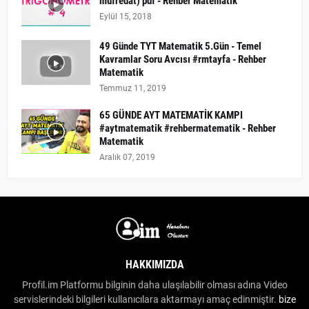
müfredat) pdf - Rehber Matematik
Eylül 15, 2018
49 Günde TYT Matematik 5.Gün - Temel
Kavramlar Soru Avcısı #rmtayfa - Rehber
Matematik
Temmuz 11, 2019
65 GÜNDE AYT MATEMATİK KAMPI
#aytmatematik #rehbermatematik - Rehber
Matematik
Aralık 07, 2019
HAKKIMIZDA
Profil.im Platformu bilginin daha ulaşılabilir olması adına Video
servislerindeki bilgileri kullanıcılara aktarmayı amaç edinmiştir.
bize