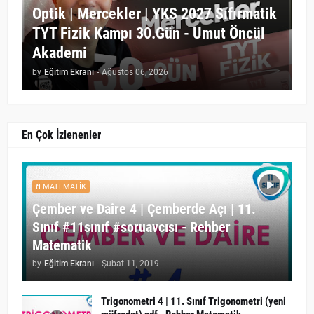
Optik | Mercekler | YKS 2027 Sıfırmatik
TYT Fizik Kampı 30.Gün - Umut Öncül
Akademi
by
Eğitim Ekranı
-
Ağustos 06, 2026
En Çok İzlenenler
MATEMATIK
Çember ve Daire 4 | Çemberde Açı | 11.
Sınıf #11sınıf #soruavcısı - Rehber
Matematik
by
Eğitim Ekranı
-
Şubat 11, 2019
Trigonometri 4 | 11. Sınıf Trigonometri (yeni