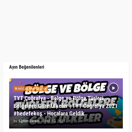
Ayın Beğenilenleri
HOCALARA GELDIK
TYT Coğrafya - Bölge ve Bölge Türleri,
Bölgelere Göre Ülkeler | TYT Coğrafya 2021
#hedefekoş - Hocalara Geldik
by
Eğitim Ekranı
-
Ocak 10, 2021