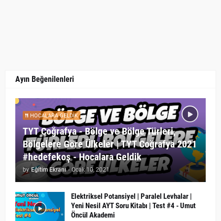
Ayın Beğenilenleri
HOCALARA GELDIK
TYT Coğrafya - Bölge ve Bölge Türleri,
Bölgelere Göre Ülkeler | TYT Coğrafya 2021
#hedefekoş - Hocalara Geldik
by
Eğitim Ekranı
-
Ocak 10, 2021
Elektriksel Potansiyel | Paralel Levhalar |
Yeni Nesil AYT Soru Kitabı | Test #4 - Umut
Öncül Akademi