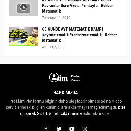
49 Günde TYT Matematik 5.Gün - Temel
Kavramlar Soru Avcısı #rmtayfa - Rehber
Matematik
Temmuz 11, 2019
65 GÜNDE AYT MATEMATİK KAMPI
#aytmatematik #rehbermatematik - Rehber
Matematik
Aralık 07, 2019
HAKKIMIZDA
Profil.im Platformu bilginin daha ulaşılabilir olması adına Video
servislerindeki bilgileri kullanıcılara aktarmayı amaç edinmiştir.
bize
uluşarak
Gizlilik & Telif bildiriminde
bulunabilirsiniz.