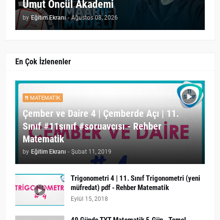
Umut Öncül Akademi
by
Eğitim Ekranı
-
Ağustos 08, 2026
En Çok İzlenenler
MATEMATIK
Çember ve Daire 4 | Çemberde Açı | 11.
Sınıf #11sınıf #soruavcısı - Rehber
Matematik
by
Eğitim Ekranı
-
Şubat 11, 2019
Trigonometri 4 | 11. Sınıf Trigonometri (yeni
müfredat) pdf - Rehber Matematik
Eylül 15, 2018