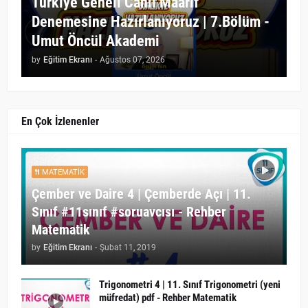
Türkiye Geneli Canlı Maarif
Denemesine Hazırlanıyoruz | 7.Bölüm -
Umut Öncül Akademi
by
Eğitim Ekranı
-
Ağustos 07, 2026
En Çok İzlenenler
MATEMATIK
Çember ve Daire 4 | Çemberde Açı | 11.
Sınıf #11sınıf #soruavcısı - Rehber
Matematik
by
Eğitim Ekranı
-
Şubat 11, 2019
Trigonometri 4 | 11. Sınıf Trigonometri (yeni
müfredat) pdf - Rehber Matematik