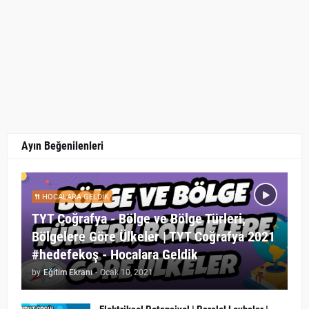
Ayın Beğenilenleri
HOCALARA GELDIK
TYT Coğrafya - Bölge ve Bölge Türleri,
Bölgelere Göre Ülkeler | TYT Coğrafya 2021
#hedefekoş - Hocalara Geldik
by
Eğitim Ekranı
-
Ocak 10, 2021