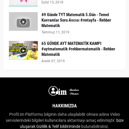
Eylül 15, 2018
49 Günde TYT Matematik 5.Gün - Temel
Kavramlar Soru Avcısı #rmtayfa - Rehber
Matematik
Temmuz 11, 2019
65 GÜNDE AYT MATEMATİK KAMPI
#aytmatematik #rehbermatematik - Rehber
Matematik
Aralık 07, 2019
HAKKIMIZDA
Profil.im Platformu bilginin daha ulaşılabilir olması adına Video
servislerindeki bilgileri kullanıcılara aktarmayı amaç edinmiştir.
bize
uluşarak
Gizlilik & Telif bildiriminde
bulunabilirsiniz.