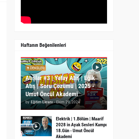
Haftanın Beğenilenleri
DERSLER
Atışlar #3 | Yatay Atış | Eğik
Atış | Soru Çözümü | 2025 -
Umut Öncül Akademi
by
Eğitim Ekranı
-
Ekim 29, 2024
Elektrik | 1.Bölüm | Maarif
2028 in Ayak Sesleri Kampı
18.Gün - Umut Öncül
Akademi