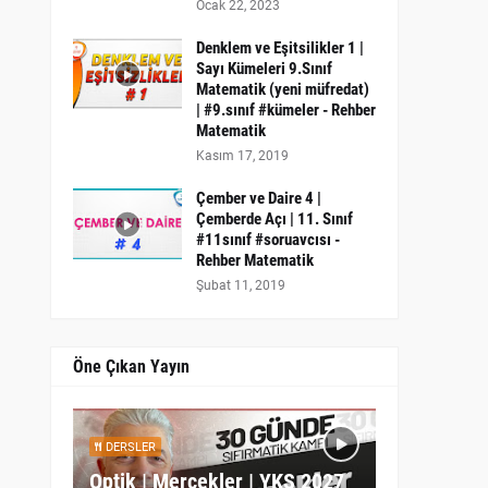
Ocak 22, 2023
Denklem ve Eşitsilikler 1 |
Sayı Kümeleri 9.Sınıf
Matematik (yeni müfredat)
| #9.sınıf #kümeler - Rehber
Matematik
Kasım 17, 2019
Çember ve Daire 4 |
Çemberde Açı | 11. Sınıf
#11sınıf #soruavcısı -
Rehber Matematik
Şubat 11, 2019
Öne Çıkan Yayın
DERSLER
Optik | Mercekler | YKS 2027