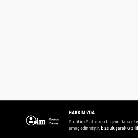
HAKKIMIZDA
Profil.im Platformu bilginin daha ulaş
amaç edinmiştir.
bize uluşarak
Gizlil