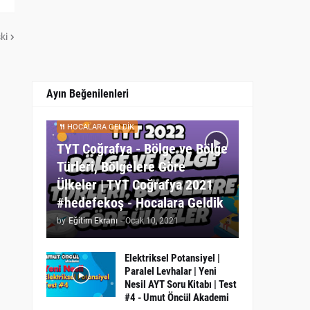
ki
Ayın Beğenilenleri
HOCALARA GELDIK
TYT Coğrafya - Bölge ve Bölge
Türleri, Bölgelere Göre
Ülkeler | TYT Coğrafya 2021
#hedefekoş - Hocalara Geldik
by
Eğitim Ekranı
-
Ocak 10, 2021
Elektriksel Potansiyel |
Paralel Levhalar | Yeni
Nesil AYT Soru Kitabı | Test
#4 - Umut Öncül Akademi