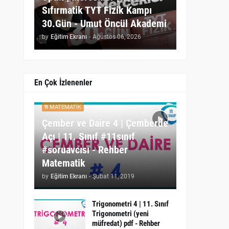
Sıfırmatik TYT Fizik Kampı
30.Gün - Umut Öncül Akademi
by
Eğitim Ekranı
-
Ağustos 06, 2026
En Çok İzlenenler
MATEMATIK
Çember ve Daire 4 | Çemberde
Açı | 11. Sınıf #11sınıf
#soruavcısı - Rehber
Matematik
by
Eğitim Ekranı
-
Şubat 11, 2019
Trigonometri 4 | 11. Sınıf
Trigonometri (yeni
müfredat) pdf - Rehber