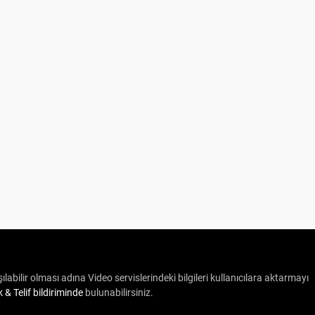
ılabilir olması adına Video servislerindeki bilgileri kullanıcılara aktarmayı
ik & Telif bildiriminde
bulunabilirsiniz.