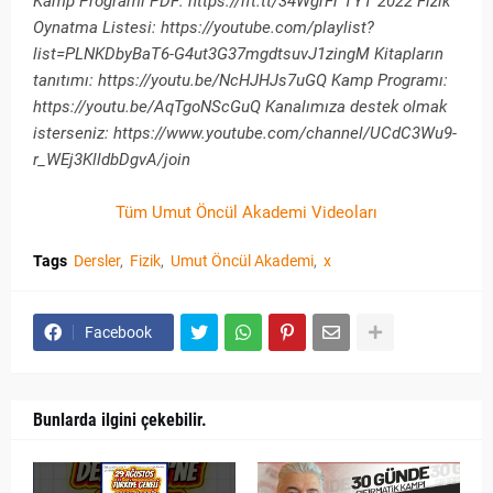
Kamp Programı PDF: https://ift.tt/34WgrFr TYT 2022 Fizik
Oynatma Listesi: https://youtube.com/playlist?
list=PLNKDbyBaT6-G4ut3G37mgdtsuvJ1zingM Kitapların
tanıtımı: https://youtu.be/NcHJHJs7uGQ Kamp Programı:
https://youtu.be/AqTgoNScGuQ Kanalımıza destek olmak
isterseniz: https://www.youtube.com/channel/UCdC3Wu9-
r_WEj3KlldbDgvA/join
Tüm Umut Öncül Akademi Videoları
Tags
Dersler
Fizik
Umut Öncül Akademi
x
Facebook
Bunlarda ilgini çekebilir.