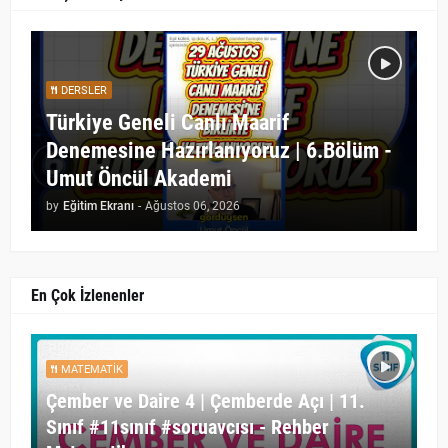
DERSLER
Türkiye Geneli Canlı Maarif
Denemesine Hazırlanıyoruz | 6.Bölüm -
Umut Öncül Akademi
by
Eğitim Ekranı
-
Ağustos 06, 2026
En Çok İzlenenler
MATEMATIK
Çember ve Daire 4 | Çemberde Açı | 11.
Sınıf #11sınıf #soruavcısı - Rehber