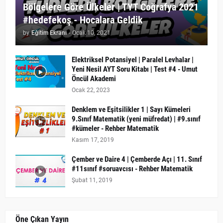
Bölgelere Göre Ülkeler | TYT Coğrafya 2021
#hedefekoş - Hocalara Geldik
by
Eğitim Ekranı
-
Ocak 10, 2021
Elektriksel Potansiyel | Paralel Levhalar |
Yeni Nesil AYT Soru Kitabı | Test #4 - Umut
Öncül Akademi
Ocak 22, 2023
Denklem ve Eşitsilikler 1 | Sayı Kümeleri
9.Sınıf Matematik (yeni müfredat) | #9.sınıf
#kümeler - Rehber Matematik
Kasım 17, 2019
Çember ve Daire 4 | Çemberde Açı | 11. Sınıf
#11sınıf #soruavcısı - Rehber Matematik
Şubat 11, 2019
Öne Çıkan Yayın