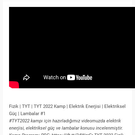
Fizik | TYT | TYT 2022 Kamp | Elektrik Enerjisi | Elektriksel
Güç | Lambalar #1
#TYT2022 kampı için hazırladığımız videomuzda elektrik
enerjisi, elektriksel güç ve lambalar konusu incelenmiştir.