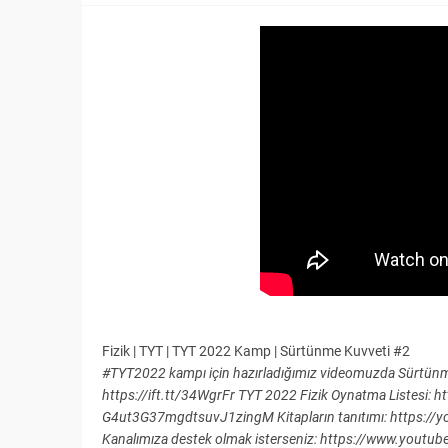
Fizik | TYT | TYT 2022 Kamp | Sürtünme Kuvveti #2
#TYT2022 kampı için hazırladığımız videomuzda Sürtünm
https://ift.tt/34WgrFr TYT 2022 Fizik Oynatma Listesi:
G4ut3G37mgdtsuvJ1zingM Kitapların tanıtımı: https:
Kanalımıza destek olmak isterseniz: https://www.you