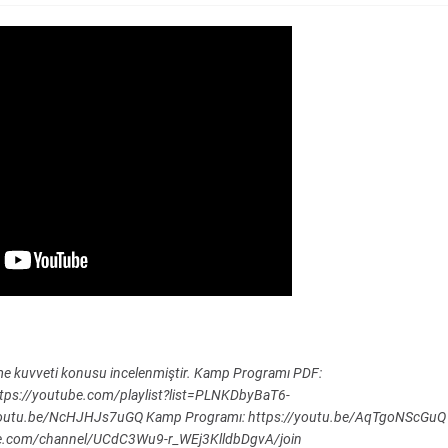
e kuvveti konusu incelenmiştir. Kamp Programı PDF:
 https://youtube.com/playlist?list=PLNKDbyBaT6-
//youtu.be/NcHJHJs7uGQ Kamp Programı: https://youtu.be/AqTgoNScGuQ
tube.com/channel/UCdC3Wu9-r_WEj3KlldbDgvA/join