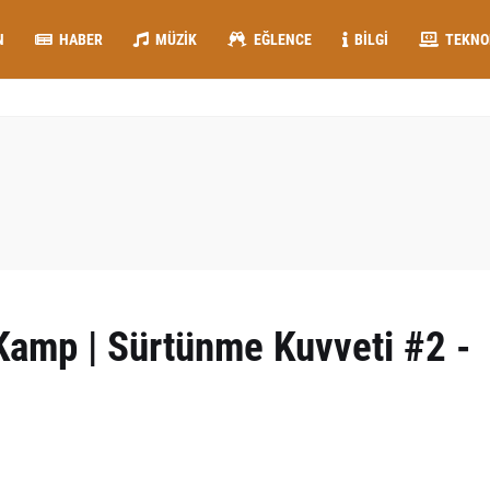
N
HABER
MÜZIK
EĞLENCE
BILGI
TEKNO
 Kamp | Sürtünme Kuvveti #2 -