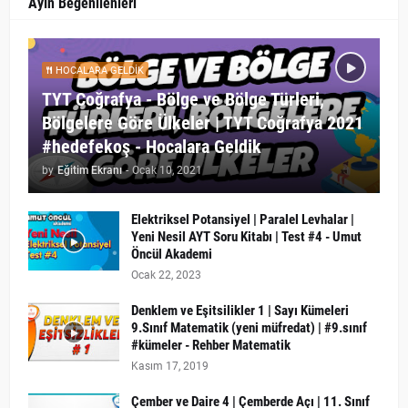
Ayın Beğenilenleri
HOCALARA GELDIK
TYT Coğrafya - Bölge ve Bölge Türleri,
Bölgelere Göre Ülkeler | TYT Coğrafya 2021
#hedefekoş - Hocalara Geldik
by
Eğitim Ekranı
-
Ocak 10, 2021
Elektriksel Potansiyel | Paralel Levhalar |
Yeni Nesil AYT Soru Kitabı | Test #4 - Umut
Öncül Akademi
Ocak 22, 2023
Denklem ve Eşitsilikler 1 | Sayı Kümeleri
9.Sınıf Matematik (yeni müfredat) | #9.sınıf
#kümeler - Rehber Matematik
Kasım 17, 2019
Çember ve Daire 4 | Çemberde Açı | 11. Sınıf