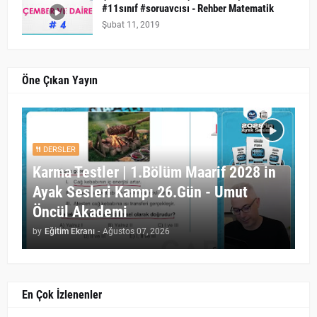
#11sınıf #soruavcısı - Rehber Matematik
Şubat 11, 2019
Öne Çıkan Yayın
DERSLER
Karma Testler | 1.Bölüm Maarif 2028 in
Ayak Sesleri Kampı 26.Gün - Umut
Öncül Akademi
by
Eğitim Ekranı
-
Ağustos 07, 2026
En Çok İzlenenler