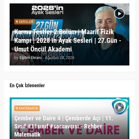
DERSLER
Karma Testler 2.Bölüm | Maarif Fizik
Kampı | 2028 in Ayak Sesleri | 27.Gün -
Umut Öncül Akademi
by
Eğitim Ekranı
-
Ağustos 08, 2026
En Çok İzlenenler
MATEMATIK
Çember ve Daire 4 | Çemberde Açı | 11.
Sınıf #11sınıf #soruavcısı - Rehber
Matematik