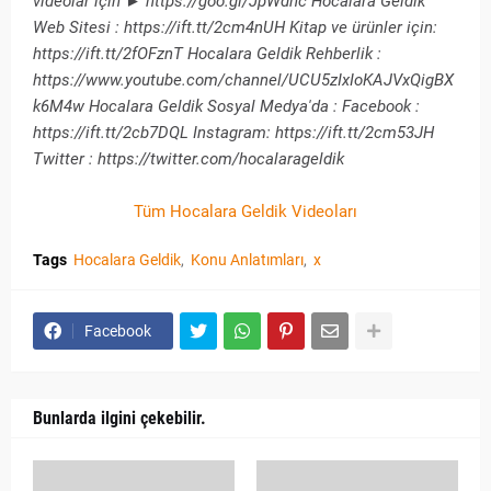
videolar için ► https://goo.gl/JpWdhc Hocalara Geldik
Web Sitesi : https://ift.tt/2cm4nUH Kitap ve ürünler için:
https://ift.tt/2fOFznT Hocalara Geldik Rehberlik :
https://www.youtube.com/channel/UCU5zIxIoKAJVxQigBX
k6M4w Hocalara Geldik Sosyal Medya'da : Facebook :
https://ift.tt/2cb7DQL Instagram: https://ift.tt/2cm53JH
Twitter : https://twitter.com/hocalarageldik
Tüm Hocalara Geldik Videoları
Tags
Hocalara Geldik
Konu Anlatımları
x
Facebook
Bunlarda ilgini çekebilir.