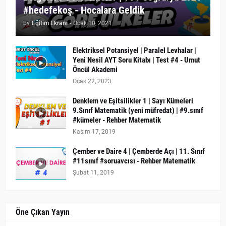
#hedefekoş - Hocalara Geldik
by
Eğitim Ekranı
-
Ocak 10, 2021
Elektriksel Potansiyel | Paralel Levhalar |
Yeni Nesil AYT Soru Kitabı | Test #4 - Umut
Öncül Akademi
Ocak 22, 2023
Denklem ve Eşitsilikler 1 | Sayı Kümeleri
9.Sınıf Matematik (yeni müfredat) | #9.sınıf
#kümeler - Rehber Matematik
Kasım 17, 2019
Çember ve Daire 4 | Çemberde Açı | 11. Sınıf
#11sınıf #soruavcısı - Rehber Matematik
Şubat 11, 2019
Öne Çıkan Yayın