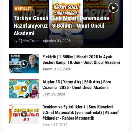
DERSLER
Türkiye Geneli Canlı Maarif Denemesine
Hazırlanıyoruz | 3.Bölüm - Umut Öncül
Akademi
by
Eğitim Ekranı
-
Ağustos 03, 2026
Elektrik | 1.Bölüm | Maarif 2028 in Ayak
Sesleri Kampı 18.Gün - Umut Öncül Akademi
Temmuz 27, 2026
Atışlar #3 | Yatay Atış | Eğik Atış | Soru
Çözümü | 2025 - Umut Öncül Akademi
Ekim 29, 2024
Denklem ve Eşitsilikler 1 | Sayı Kümeleri
9.Sınıf Matematik (yeni müfredat) | #9.sınıf
#kümeler - Rehber Matematik
Kasım 17, 2019