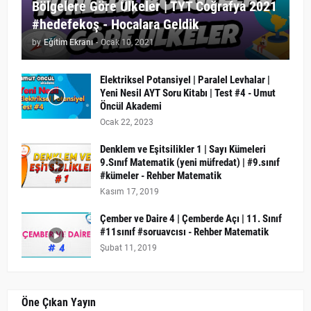
Bölgelere Göre Ülkeler | TYT Coğrafya 2021
#hedefekoş - Hocalara Geldik
by
Eğitim Ekranı
-
Ocak 10, 2021
Elektriksel Potansiyel | Paralel Levhalar |
Yeni Nesil AYT Soru Kitabı | Test #4 - Umut
Öncül Akademi
Ocak 22, 2023
Denklem ve Eşitsilikler 1 | Sayı Kümeleri
9.Sınıf Matematik (yeni müfredat) | #9.sınıf
#kümeler - Rehber Matematik
Kasım 17, 2019
Çember ve Daire 4 | Çemberde Açı | 11. Sınıf
#11sınıf #soruavcısı - Rehber Matematik
Şubat 11, 2019
Öne Çıkan Yayın