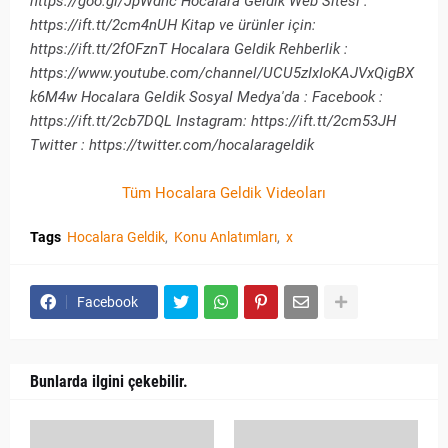
https://goo.gl/JpWdhc Hocalara Geldik Web Sitesi :
https://ift.tt/2cm4nUH Kitap ve ürünler için:
https://ift.tt/2fOFznT Hocalara Geldik Rehberlik :
https://www.youtube.com/channel/UCU5zIxIoKAJVxQigBX
k6M4w Hocalara Geldik Sosyal Medya'da : Facebook :
https://ift.tt/2cb7DQL Instagram: https://ift.tt/2cm53JH
Twitter : https://twitter.com/hocalarageldik
Tüm Hocalara Geldik Videoları
Tags
Hocalara Geldik
Konu Anlatımları
x
Facebook
Bunlarda ilgini çekebilir.