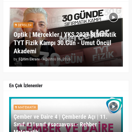
DERSLER
Optik | Mercekler | YKS 2027 Sıfırmatik
TYT Fizik Kampı 30.Gün - Umut Öncül
Akademi
by
Eğitim Ekranı
-
Ağustos 06, 2026
En Çok İzlenenler
MATEMATIK
Çember ve Daire 4 | Çemberde Açı | 11.
Sınıf #11sınıf #soruavcısı - Rehber