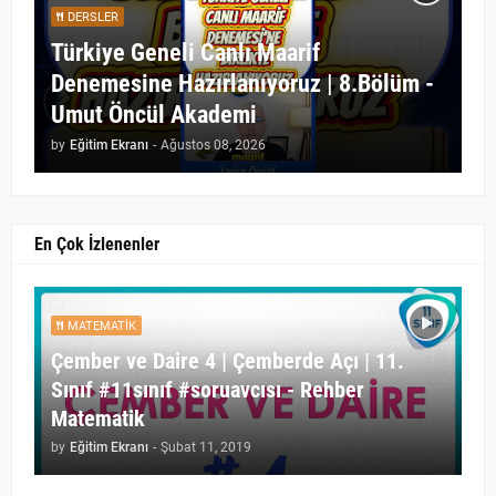
DERSLER
Türkiye Geneli Canlı Maarif
Denemesine Hazırlanıyoruz | 8.Bölüm -
Umut Öncül Akademi
by
Eğitim Ekranı
-
Ağustos 08, 2026
En Çok İzlenenler
MATEMATIK
Çember ve Daire 4 | Çemberde Açı | 11.
Sınıf #11sınıf #soruavcısı - Rehber
Matematik
by
Eğitim Ekranı
-
Şubat 11, 2019