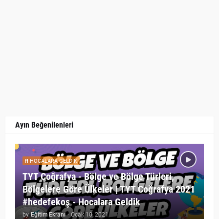
Ayın Beğenilenleri
HOCALARA GELDIK
TYT Coğrafya - Bölge ve Bölge Türleri,
Bölgelere Göre Ülkeler | TYT Coğrafya 2021
#hedefekoş - Hocalara Geldik
by
Eğitim Ekranı
-
Ocak 10, 2021