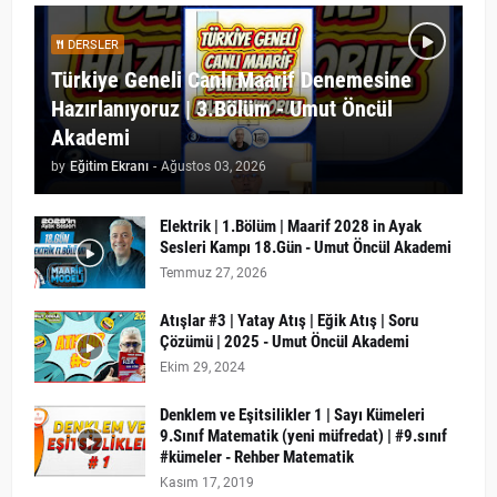
DERSLER
Türkiye Geneli Canlı Maarif Denemesine
Hazırlanıyoruz | 3.Bölüm - Umut Öncül
Akademi
by
Eğitim Ekranı
-
Ağustos 03, 2026
Elektrik | 1.Bölüm | Maarif 2028 in Ayak
Sesleri Kampı 18.Gün - Umut Öncül Akademi
Temmuz 27, 2026
Atışlar #3 | Yatay Atış | Eğik Atış | Soru
Çözümü | 2025 - Umut Öncül Akademi
Ekim 29, 2024
Denklem ve Eşitsilikler 1 | Sayı Kümeleri
9.Sınıf Matematik (yeni müfredat) | #9.sınıf
#kümeler - Rehber Matematik
Kasım 17, 2019