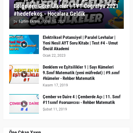
Bölgelere Göre Ülkeler | TYT Coğrafya 2021
#hedefekoş - Hocalara Geldik
by
Eğitim Ekranı
-
Ocak 10, 2021
Elektriksel Potansiyel | Paralel Levhalar |
Yeni Nesil AYT Soru Kitabı | Test #4 - Umut
Öncül Akademi
Ocak 22, 2023
Denklem ve Eşitsilikler 1 | Sayı Kümeleri
9.Sınıf Matematik (yeni müfredat) | #9.sınıf
#kümeler - Rehber Matematik
Kasım 17, 2019
Çember ve Daire 4 | Çemberde Açı | 11. Sınıf
#11sınıf #soruavcısı - Rehber Matematik
Şubat 11, 2019
Öne Çıkan Yayın