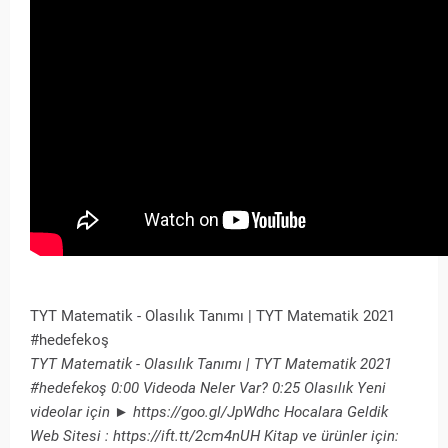
TYT Matematik - Olasılık Tanımı | TYT Matematik 2021
#hedefekoş
TYT Matematik - Olasılık Tanımı | TYT Matematik 2021
#hedefekoş 0:00 Videoda Neler Var? 0:25 Olasılık Yeni
videolar için ► https://goo.gl/JpWdhc Hocalara Geldik
Web Sitesi : https://ift.tt/2cm4nUH Kitap ve ürünler için: