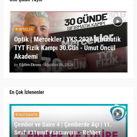
DERSLER
Optik | Mercekler | YKS 2027 Sıfırmatik
TYT Fizik Kampı 30.Gün - Umut Öncül
Akademi
by
Eğitim Ekranı
-
Ağustos 06, 2026
En Çok İzlenenler
MATEMATIK
Çember ve Daire 4 | Çemberde Açı | 11.
Sınıf #11sınıf #soruavcısı - Rehber