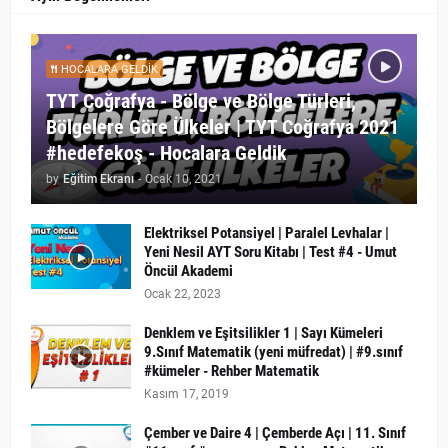
HOCALARA GELDIK
TYT Coğrafya - Bölge ve Bölge Türleri,
Bölgelere Göre Ülkeler | TYT Coğrafya 2021
#hedefekoş - Hocalara Geldik
by
Eğitim Ekranı
-
Ocak 10, 2021
Elektriksel Potansiyel | Paralel Levhalar |
Yeni Nesil AYT Soru Kitabı | Test #4 - Umut
Öncül Akademi
Ocak 22, 2023
Denklem ve Eşitsilikler 1 | Sayı Kümeleri
9.Sınıf Matematik (yeni müfredat) | #9.sınıf
#kümeler - Rehber Matematik
Kasım 17, 2019
Çember ve Daire 4 | Çemberde Açı | 11. Sınıf