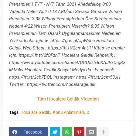
Prensipleri | TYT - AYT Tarih 2021 #hedefekoş 0:00
Videoda Neler Var? 0:18 ABD’nin Savaşa Girişi ve Wilson
Prensipleri 3:38 Wilson Prensiplerinin Öne Sürülmesinin
Nedeni 4:22 Wilson Prensipleri Nelerdir? 8:35 Wilson
Prensiplerinin Tam Olarak Uygulanmamasının Nedenleri
Yeni videolar için ► https://goo.gl/JpWdhc Hocalara
Geldik Web Sitesi : https://ift.tt/2cm4nUH Kitap ve ürünler
için: https://ift.tt/2fOFznT Hocalara Geldik Rehberlik :
https://www.youtube.com/channel/UCU5zIxIoKAJVxQigBX
k6M4w Hocalara Geldik Sosyal Medya'da : Facebook :
https://ift.tt/2cb7DQL Instagram: https://ift.tt/2cm53JH
Twitter : https://twitter.com/hocalarageldik
Tüm Hocalara Geldik Videoları
Tags
Hocalara Geldik
Konu Anlatımları
x
Facebook