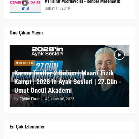
#11sınıf #soruavcısı - Rehber Matematik
Şubat 11, 2019
Öne Çıkan Yayın
DERSLER
Karma Testler 2.Bölüm | Maarif Fizik
Kampı | 2028 in Ayak Sesleri | 27.Gün -
Umut Öncül Akademi
by
Eğitim Ekranı
-
Ağustos 08, 2026
En Çok İzlenenler