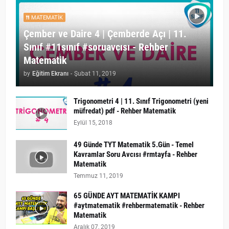
MATEMATIK
Çember ve Daire 4 | Çemberde Açı | 11.
Sınıf #11sınıf #soruavcısı - Rehber
Matematik
by
Eğitim Ekranı
-
Şubat 11, 2019
Trigonometri 4 | 11. Sınıf Trigonometri (yeni
müfredat) pdf - Rehber Matematik
Eylül 15, 2018
49 Günde TYT Matematik 5.Gün - Temel
Kavramlar Soru Avcısı #rmtayfa - Rehber
Matematik
Temmuz 11, 2019
65 GÜNDE AYT MATEMATİK KAMPI
#aytmatematik #rehbermatematik - Rehber
Matematik
Aralık 07, 2019