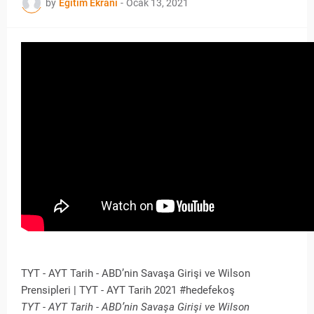
by
Eğitim Ekranı
-
Ocak 13, 2021
TYT - AYT Tarih - ABD’nin Savaşa Girişi ve Wilson
Prensipleri | TYT - AYT Tarih 2021 #hedefekoş
TYT - AYT Tarih - ABD’nin Savaşa Girişi ve Wilson