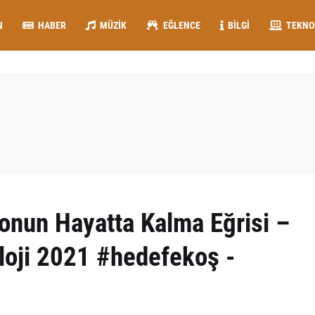
N
HABER
MÜZIK
EĞLENCE
BILGI
TEKNO
yonun Hayatta Kalma Eğrisi –
oloji 2021 #hedefekoş -