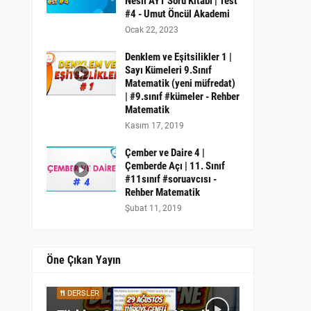
Nesil AYT Soru Kitabı | Test
#4 - Umut Öncül Akademi
Ocak 22, 2023
Denklem ve Eşitsilikler 1 |
Sayı Kümeleri 9.Sınıf
Matematik (yeni müfredat)
| #9.sınıf #kümeler - Rehber
Matematik
Kasım 17, 2019
Çember ve Daire 4 |
Çemberde Açı | 11. Sınıf
#11sınıf #soruavcısı -
Rehber Matematik
Şubat 11, 2019
Öne Çıkan Yayın
DERSLER