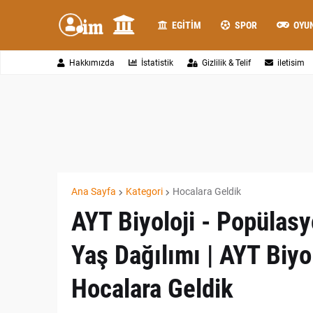
EGITIM
SPOR
OYU
Hakkımızda
İstatistik
Gizlilik & Telif
iletisim
Ana Sayfa
Kategori
Hocalara Geldik
AYT Biyoloji - Popülas
Yaş Dağılımı | AYT Biy
Hocalara Geldik