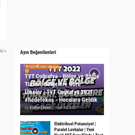
ki
Ayın Beğenilenleri
HOCALARA GELDIK
TYT Coğrafya - Bölge ve Bölge
Türleri, Bölgelere Göre
Ülkeler | TYT Coğrafya 2021
#hedefekoş - Hocalara Geldik
by
Eğitim Ekranı
-
Ocak 10, 2021
Elektriksel Potansiyel |
Paralel Levhalar | Yeni