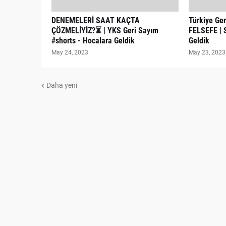
DENEMELERİ SAAT KAÇTA
Türkiye Gen
ÇÖZMELİYİZ?⏳ | YKS Geri Sayım
FELSEFE | 
#shorts - Hocalara Geldik
Geldik
May 24, 2023
May 23, 2023
Daha yeni