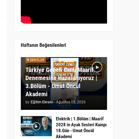
Haftanın Beğenilenleri
DERSLER
Türkiye Geneli Canlı Maarif
Denemesine Hazırlanıyoruz |
3.Bölüm - Umut Öncül
Akademi
by
Eğitim Ekranı
-
Ağustos 03, 2026
Elektrik | 1.Bölüm | Maarif
2028 in Ayak Sesleri Kampı
18.Gün - Umut Öncül
Akademi