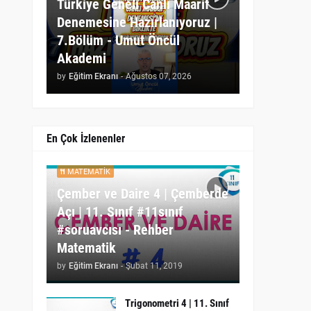
Türkiye Geneli Canlı Maarif
Denemesine Hazırlanıyoruz |
7.Bölüm - Umut Öncül
Akademi
by
Eğitim Ekranı
-
Ağustos 07, 2026
En Çok İzlenenler
MATEMATIK
Çember ve Daire 4 | Çemberde
Açı | 11. Sınıf #11sınıf
#soruavcısı - Rehber
Matematik
by
Eğitim Ekranı
-
Şubat 11, 2019
Trigonometri 4 | 11. Sınıf