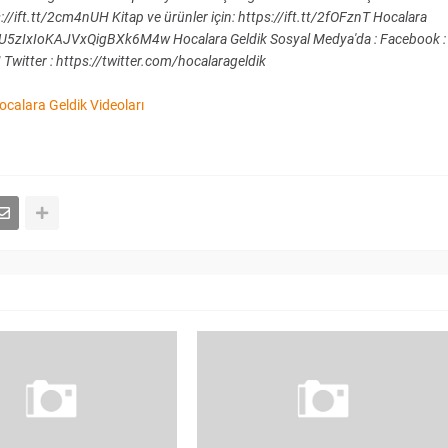
//ift.tt/2cm4nUH Kitap ve ürünler için: https://ift.tt/2fOFznT Hocalara
CU5zIxIoKAJVxQigBXk6M4w Hocalara Geldik Sosyal Medya'da : Facebook :
Twitter : https://twitter.com/hocalarageldik
calara Geldik Videoları