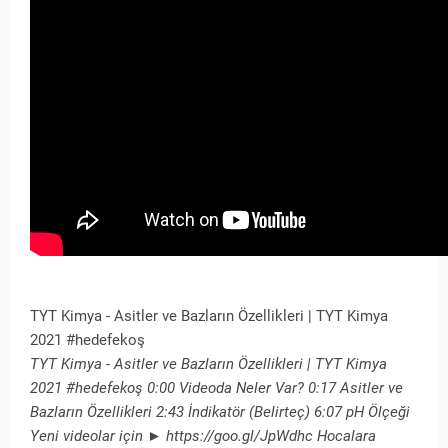
TYT Kimya - Asitler ve Bazların Özellikleri | TYT Kimya
2021 #hedefekoş
TYT Kimya - Asitler ve Bazların Özellikleri | TYT Kimya
2021 #hedefekoş 0:00 Videoda Neler Var? 0:17 Asitler ve
Bazların Özellikleri 2:43 İndikatör (Belirteç) 6:07 pH Ölçeği
Yeni videolar için ► https://goo.gl/JpWdhc Hocalara