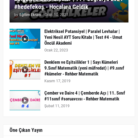
#hedefekoş - Hocalara Geldik
by
Eğitim Ekranı
-
Ocak 10, 2021
Elektriksel Potansiyel | Paralel Levhalar |
Yeni Nesil AYT Soru Kitabı | Test #4 - Umut
Öncül Akademi
Ocak 22, 2023
Denklem ve Eşitsilikler 1 | Sayı Kümeleri
9.Sınıf Matematik (yeni müfredat) | #9.sınıf
#kümeler - Rehber Matematik
Kasım 17, 2019
Çember ve Daire 4 | Çemberde Açı | 11. Sınıf
#11sınıf #soruavcısı - Rehber Matematik
Şubat 11, 2019
Öne Çıkan Yayın