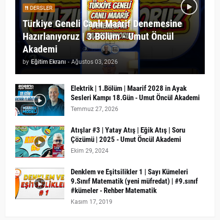
DERSLER
Türkiye Geneli Canlı Maarif Denemesine
Hazırlanıyoruz | 3.Bölüm - Umut Öncül
Akademi
by
Eğitim Ekranı
-
Ağustos 03, 2026
Elektrik | 1.Bölüm | Maarif 2028 in Ayak
Sesleri Kampı 18.Gün - Umut Öncül Akademi
Temmuz 27, 2026
Atışlar #3 | Yatay Atış | Eğik Atış | Soru
Çözümü | 2025 - Umut Öncül Akademi
Ekim 29, 2024
Denklem ve Eşitsilikler 1 | Sayı Kümeleri
9.Sınıf Matematik (yeni müfredat) | #9.sınıf
#kümeler - Rehber Matematik
Kasım 17, 2019