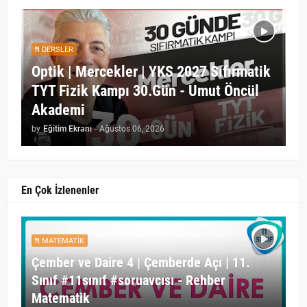
DERSLER
Optik | Mercekler | YKS 2027 Sıfırmatik
TYT Fizik Kampı 30.Gün - Umut Öncül
Akademi
by
Eğitim Ekranı
-
Ağustos 06, 2026
En Çok İzlenenler
MATEMATIK
Çember ve Daire 4 | Çemberde Açı | 11.
Sınıf #11sınıf #soruavcısı - Rehber
Matematik