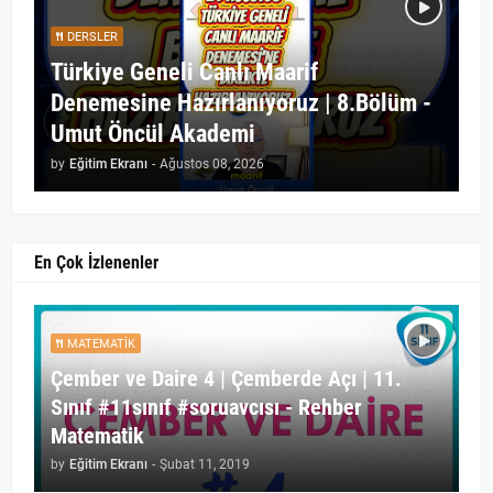
DERSLER
Türkiye Geneli Canlı Maarif
Denemesine Hazırlanıyoruz | 8.Bölüm -
Umut Öncül Akademi
by
Eğitim Ekranı
-
Ağustos 08, 2026
En Çok İzlenenler
MATEMATIK
Çember ve Daire 4 | Çemberde Açı | 11.
Sınıf #11sınıf #soruavcısı - Rehber
Matematik
by
Eğitim Ekranı
-
Şubat 11, 2019