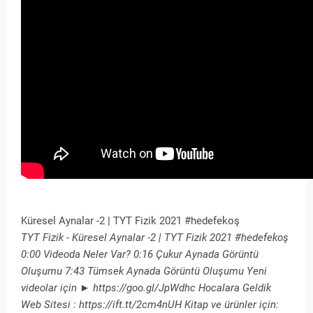
Küresel Aynalar -2 | TYT Fizik 2021 #hedefekoş
TYT Fizik - Küresel Aynalar -2 | TYT Fizik 2021 #hedefekoş
0:00 Videoda Neler Var? 0:16 Çukur Aynada Görüntü
Oluşumu 7:43 Tümsek Aynada Görüntü Oluşumu Yeni
videolar için ► https://goo.gl/JpWdhc Hocalara Geldik
Web Sitesi : https://ift.tt/2cm4nUH Kitap ve ürünler için: