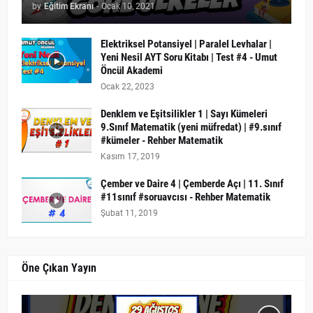
by
Eğitim Ekranı
-
Ocak 10, 2021
Elektriksel Potansiyel | Paralel Levhalar |
Yeni Nesil AYT Soru Kitabı | Test #4 - Umut
Öncül Akademi
Ocak 22, 2023
Denklem ve Eşitsilikler 1 | Sayı Kümeleri
9.Sınıf Matematik (yeni müfredat) | #9.sınıf
#kümeler - Rehber Matematik
Kasım 17, 2019
Çember ve Daire 4 | Çemberde Açı | 11. Sınıf
#11sınıf #soruavcısı - Rehber Matematik
Şubat 11, 2019
Öne Çıkan Yayın