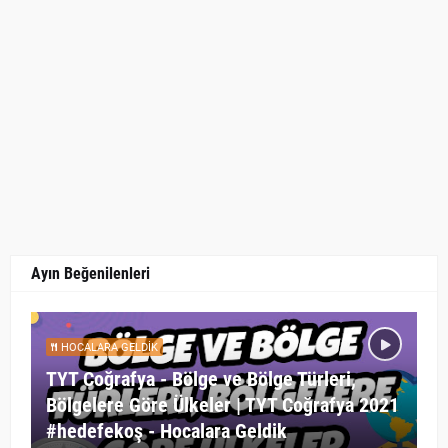
Ayın Beğenilenleri
HOCALARA GELDIK
TYT Coğrafya - Bölge ve Bölge Türleri,
Bölgelere Göre Ülkeler | TYT Coğrafya 2021
#hedefekoş - Hocalara Geldik