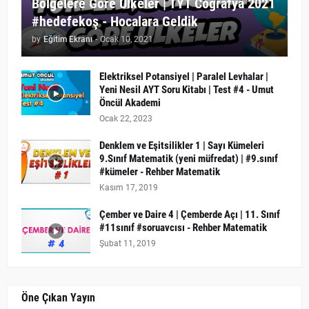
Bölgelere Göre Ülkeler | TYT Coğrafya 2021
#hedefekoş - Hocalara Geldik
by
Eğitim Ekranı
-
Ocak 10, 2021
Elektriksel Potansiyel | Paralel Levhalar |
Yeni Nesil AYT Soru Kitabı | Test #4 - Umut
Öncül Akademi
Ocak 22, 2023
Denklem ve Eşitsilikler 1 | Sayı Kümeleri
9.Sınıf Matematik (yeni müfredat) | #9.sınıf
#kümeler - Rehber Matematik
Kasım 17, 2019
Çember ve Daire 4 | Çemberde Açı | 11. Sınıf
#11sınıf #soruavcısı - Rehber Matematik
Şubat 11, 2019
Öne Çıkan Yayın