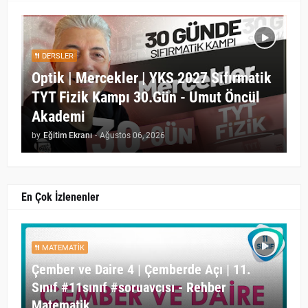
DERSLER
Optik | Mercekler | YKS 2027 Sıfırmatik
TYT Fizik Kampı 30.Gün - Umut Öncül
Akademi
by
Eğitim Ekranı
-
Ağustos 06, 2026
En Çok İzlenenler
MATEMATIK
Çember ve Daire 4 | Çemberde Açı | 11.
Sınıf #11sınıf #soruavcısı - Rehber
Matematik