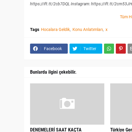
https://ift.tt/2cb7DQL Instagram: https://ift.tt/2cm53JH 
Tüm Ho
Tags
Hocalara Geldik
Konu Anlatımları
x
Facebook
Twitter
Bunlarda ilgini çekebilir.
DENEMELERİ SAAT KAÇTA
Türkiye Gen