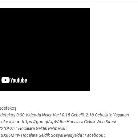
hedefekoş
#hedefekoş 0:00 Videoda Neler Var? 0:15 Gebelik 2:18 Gebelikte Yaşanan
eolar için ► https://goo.gl/JpWdhc Hocalara Geldik Web Sitesi :
tt/2fOFznT Hocalara Geldik Rehberlik :
Xk6M4w Hocalara Geldik Sosyal Medya'da : Facebook :