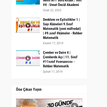
Nesil AYT Soru Kitabı | Test
#4 - Umut Öncül Akademi
Ocak 22, 2023
Denklem ve Eşitsilikler 1 |
Sayı Kümeleri 9.Sınıf
Matematik (yeni müfredat)
| #9.sınıf #kümeler - Rehber
Matematik
Kasım 17, 2019
Çember ve Daire 4 |
Çemberde Açı | 11. Sınıf
#11sınıf #soruavcısı -
Rehber Matematik
Şubat 11, 2019
Öne Çıkan Yayın