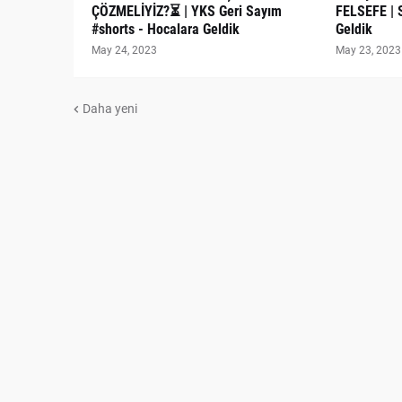
ÇÖZMELİYİZ?⏳ | YKS Geri Sayım
FELSEFE | 
#shorts - Hocalara Geldik
Geldik
May 24, 2023
May 23, 2023
Daha yeni