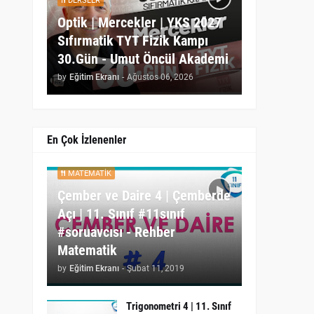
DERSLER
Optik | Mercekler | YKS 2027
Sıfırmatik TYT Fizik Kampı
30.Gün - Umut Öncül Akademi
by
Eğitim Ekranı
-
Ağustos 06, 2026
En Çok İzlenenler
MATEMATIK
Çember ve Daire 4 | Çemberde
Açı | 11. Sınıf #11sınıf
#soruavcısı - Rehber
Matematik
by
Eğitim Ekranı
-
Şubat 11, 2019
Trigonometri 4 | 11. Sınıf