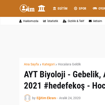
EGITIM
SPOR
OYU
Hakkımızda
İstatistik
Gizlilik & Telif
iletisim
Ana Sayfa
Kategori
Hocalara Geldik
AYT Biyoloji - Gebelik, 
2021 #hedefekoş - Hoc
by
Eğitim Ekranı
-
Aralık 24, 2020