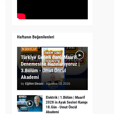
Haftanın Beğenilenleri
DERSLER
Türkiye Geneli Canlı Maarif
Denemesine Hazırlanıyoruz |
3.Bölüm - Umut Öncül
Akademi
by
Eğitim Ekranı
-
Ağustos 03, 2026
Elektrik | 1.Bölüm | Maarif
2028 in Ayak Sesleri Kampı
18.Gün - Umut Öncül
Akademi