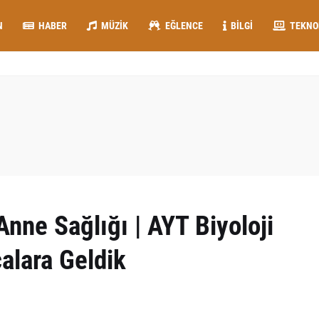
N
HABER
MÜZIK
EĞLENCE
BILGI
TEKNO
Anne Sağlığı | AYT Biyoloji
alara Geldik