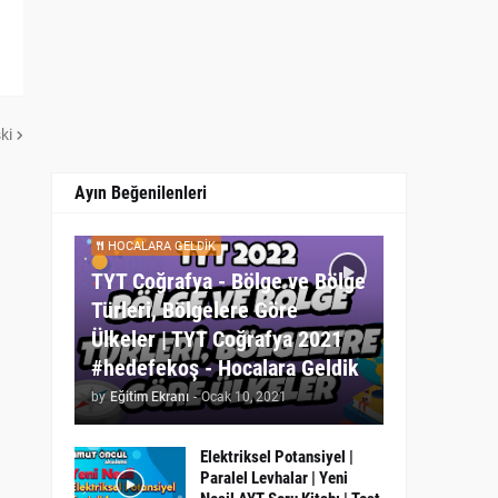
ki
Ayın Beğenilenleri
HOCALARA GELDIK
TYT Coğrafya - Bölge ve Bölge
Türleri, Bölgelere Göre
Ülkeler | TYT Coğrafya 2021
#hedefekoş - Hocalara Geldik
by
Eğitim Ekranı
-
Ocak 10, 2021
Elektriksel Potansiyel |
Paralel Levhalar | Yeni