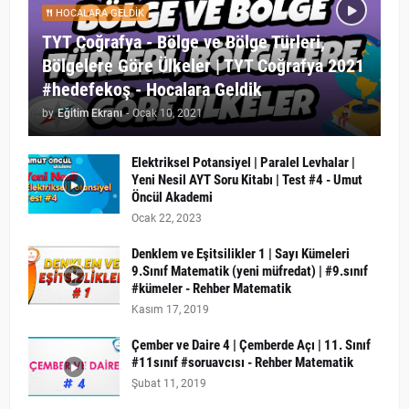
HOCALARA GELDIK
TYT Coğrafya - Bölge ve Bölge Türleri,
Bölgelere Göre Ülkeler | TYT Coğrafya 2021
#hedefekoş - Hocalara Geldik
by
Eğitim Ekranı
-
Ocak 10, 2021
Elektriksel Potansiyel | Paralel Levhalar |
Yeni Nesil AYT Soru Kitabı | Test #4 - Umut
Öncül Akademi
Ocak 22, 2023
Denklem ve Eşitsilikler 1 | Sayı Kümeleri
9.Sınıf Matematik (yeni müfredat) | #9.sınıf
#kümeler - Rehber Matematik
Kasım 17, 2019
Çember ve Daire 4 | Çemberde Açı | 11. Sınıf
#11sınıf #soruavcısı - Rehber Matematik
Şubat 11, 2019