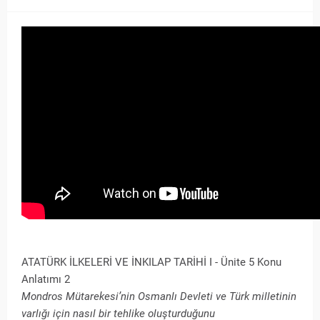
ATATÜRK İLKELERİ VE İNKILAP TARİHİ I - Ünite 5 Konu
Anlatımı 2
Mondros Mütarekesi’nin Osmanlı Devleti ve Türk milletinin
varlığı için nasıl bir tehlike oluşturduğunu