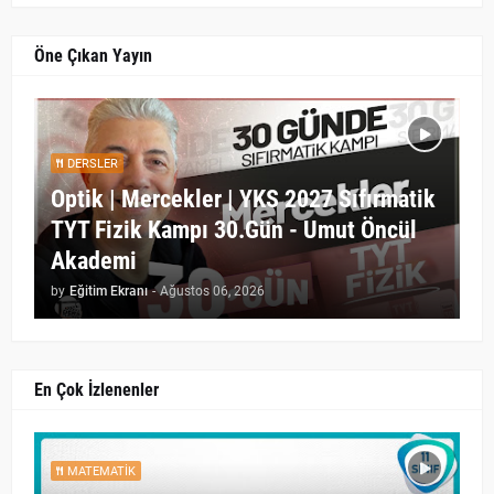
Öne Çıkan Yayın
DERSLER
Optik | Mercekler | YKS 2027 Sıfırmatik
TYT Fizik Kampı 30.Gün - Umut Öncül
Akademi
by
Eğitim Ekranı
-
Ağustos 06, 2026
En Çok İzlenenler
MATEMATIK