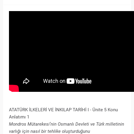
ATATÜRK İLKELERİ VE İNKILAP TARİHİ I - Ünite 5 Konu
Anlatımı 1
Mondros Mütarekesi’nin Osmanlı Devleti ve Türk milletinin
varlığı için nasıl bir tehlike oluşturduğunu