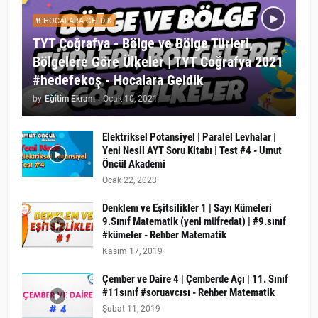
HOCALARA GELDIK
TYT Coğrafya - Bölge ve Bölge Türleri,
Bölgelere Göre Ülkeler | TYT Coğrafya 2021
#hedefekoş - Hocalara Geldik
by
Eğitim Ekranı
-
Ocak 10, 2021
Elektriksel Potansiyel | Paralel Levhalar |
Yeni Nesil AYT Soru Kitabı | Test #4 - Umut
Öncül Akademi
Ocak 22, 2023
Denklem ve Eşitsilikler 1 | Sayı Kümeleri
9.Sınıf Matematik (yeni müfredat) | #9.sınıf
#kümeler - Rehber Matematik
Kasım 17, 2019
Çember ve Daire 4 | Çemberde Açı | 11. Sınıf
#11sınıf #soruavcısı - Rehber Matematik
Şubat 11, 2019