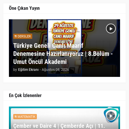
Öne Çıkan Yayın
DERSLER
Türkiye Geneli Canlı Maarif
Denemesine Hazırlanıyoruz | 8.Bölüm -
Umut Öncül Akademi
by
Eğitim Ekranı
-
Ağustos 08, 2026
En Çok İzlenenler
MATEMATIK
Çember ve Daire 4 | Çemberde Açı | 11.