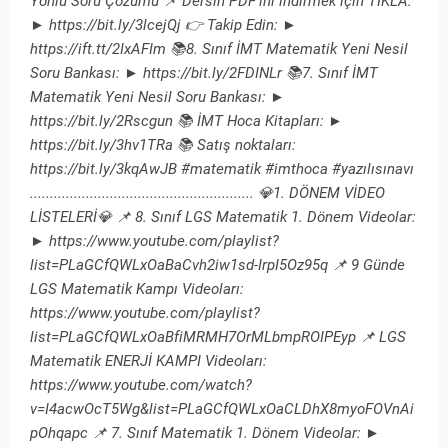
Yönlü Soru Çözümü 📌 Dersin PDF'ini indirmek için TIKLA:
► https://bit.ly/3lcejQj 👉 Takip Edin: ►
https://ift.tt/2IxAFIm 📚8. Sınıf İMT Matematik Yeni Nesil
Soru Bankası: ► https://bit.ly/2FDINLr 📚7. Sınıf İMT
Matematik Yeni Nesil Soru Bankası: ►
https://bit.ly/2Rscgun 📚 İMT Hoca Kitapları: ►
https://bit.ly/3hv1TRa 📚 Satış noktaları:
https://bit.ly/3kqAwJB #matematik #imthoca #yazılısınavı
........................................................ 💎1. DÖNEM VİDEO
LİSTELERİ💎 📌 8. Sınıf LGS Matematik 1. Dönem Videolar:
► https://www.youtube.com/playlist?
list=PLaGCfQWLxOaBaCvh2iw1sd-IrpI5Oz95q 📌 9 Günde
LGS Matematik Kampı Videoları:
https://www.youtube.com/playlist?
list=PLaGCfQWLxOaBfiMRMH7OrMLbmpROIPEyp 📌 LGS
Matematik ENERJİ KAMPI Videoları:
https://www.youtube.com/watch?
v=I4acwOcT5Wg&list=PLaGCfQWLxOaCLDhX8myoFOVnAi
pOhqapc 📌 7. Sınıf Matematik 1. Dönem Videolar: ►