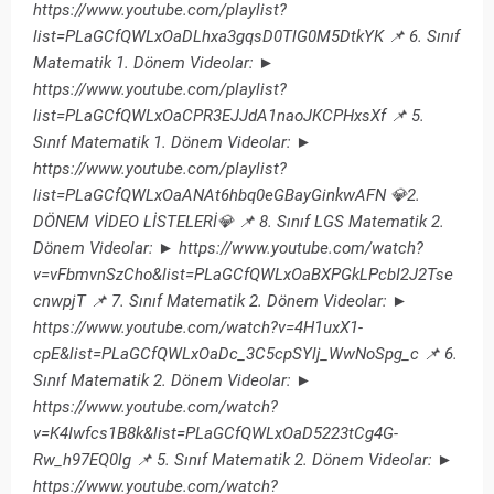
https://www.youtube.com/playlist?
list=PLaGCfQWLxOaDLhxa3gqsD0TlG0M5DtkYK 📌 6. Sınıf
Matematik 1. Dönem Videolar: ►
https://www.youtube.com/playlist?
list=PLaGCfQWLxOaCPR3EJJdA1naoJKCPHxsXf 📌 5.
Sınıf Matematik 1. Dönem Videolar: ►
https://www.youtube.com/playlist?
list=PLaGCfQWLxOaANAt6hbq0eGBayGinkwAFN 💎2.
DÖNEM VİDEO LİSTELERİ💎 📌 8. Sınıf LGS Matematik 2.
Dönem Videolar: ► https://www.youtube.com/watch?
v=vFbmvnSzCho&list=PLaGCfQWLxOaBXPGkLPcbI2J2Tse
cnwpjT 📌 7. Sınıf Matematik 2. Dönem Videolar: ►
https://www.youtube.com/watch?v=4H1uxX1-
cpE&list=PLaGCfQWLxOaDc_3C5cpSYlj_WwNoSpg_c 📌 6.
Sınıf Matematik 2. Dönem Videolar: ►
https://www.youtube.com/watch?
v=K4Iwfcs1B8k&list=PLaGCfQWLxOaD5223tCg4G-
Rw_h97EQ0lg 📌 5. Sınıf Matematik 2. Dönem Videolar: ►
https://www.youtube.com/watch?