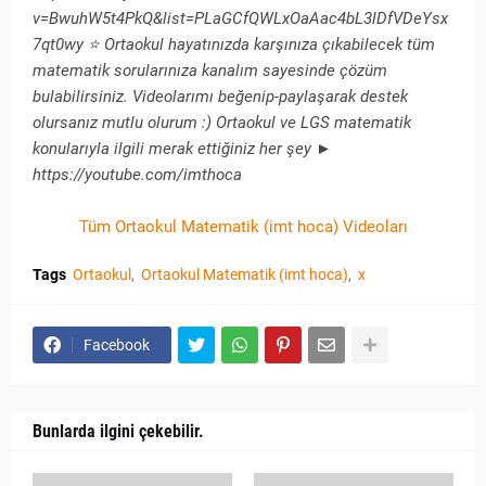
v=BwuhW5t4PkQ&list=PLaGCfQWLxOaAac4bL3lDfVDeYsx
7qt0wy ⭐ Ortaokul hayatınızda karşınıza çıkabilecek tüm
matematik sorularınıza kanalım sayesinde çözüm
bulabilirsiniz. Videolarımı beğenip-paylaşarak destek
olursanız mutlu olurum :) Ortaokul ve LGS matematik
konularıyla ilgili merak ettiğiniz her şey ►
https://youtube.com/imthoca
Tüm Ortaokul Matematik (imt hoca) Videoları
Tags
Ortaokul
Ortaokul Matematik (imt hoca)
x
Facebook
Bunlarda ilgini çekebilir.