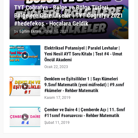
TYT Coğrafya - Bölge ve Bölge Türleri,
Bölgelere Göre Ülkeler | TYT Coğrafya 2021
#hedefekoş - Hocalara Geldik
by
Eğitim Ekranı
-
Ocak 10, 2021
Elektriksel Potansiyel | Paralel Levhalar |
Yeni Nesil AYT Soru Kitabı | Test #4 - Umut
Öncül Akademi
Ocak 22, 2023
Denklem ve Eşitsilikler 1 | Sayı Kümeleri
9.Sınıf Matematik (yeni müfredat) | #9.sınıf
#kümeler - Rehber Matematik
Kasım 17, 2019
Çember ve Daire 4 | Çemberde Açı | 11. Sınıf
#11sınıf #soruavcısı - Rehber Matematik
Şubat 11, 2019