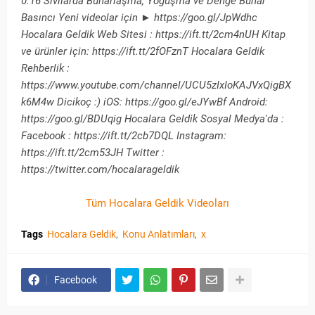
0:16 Sıvılarda Buharlaşma, Yoğuşma ve Denge Buhar
Basıncı Yeni videolar için ► https://goo.gl/JpWdhc
Hocalara Geldik Web Sitesi : https://ift.tt/2cm4nUH Kitap
ve ürünler için: https://ift.tt/2fOFznT Hocalara Geldik
Rehberlik :
https://www.youtube.com/channel/UCU5zIxIoKAJVxQigBX
k6M4w Dicikoç :) iOS: https://goo.gl/eJYwBf Android:
https://goo.gl/BDUqig Hocalara Geldik Sosyal Medya'da :
Facebook : https://ift.tt/2cb7DQL Instagram:
https://ift.tt/2cm53JH Twitter :
https://twitter.com/hocalarageldik
Tüm Hocalara Geldik Videoları
Tags
Hocalara Geldik
Konu Anlatımları
x
Facebook