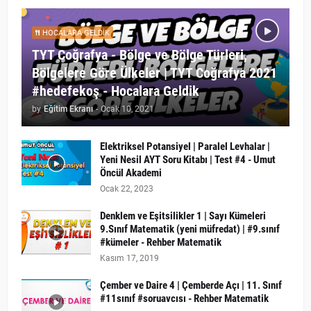
HOCALARA GELDIK
TYT Coğrafya - Bölge ve Bölge Türleri,
Bölgelere Göre Ülkeler | TYT Coğrafya 2021
#hedefekoş - Hocalara Geldik
by
Eğitim Ekranı
-
Ocak 10, 2021
Elektriksel Potansiyel | Paralel Levhalar |
Yeni Nesil AYT Soru Kitabı | Test #4 - Umut
Öncül Akademi
Ocak 22, 2023
Denklem ve Eşitsilikler 1 | Sayı Kümeleri
9.Sınıf Matematik (yeni müfredat) | #9.sınıf
#kümeler - Rehber Matematik
Kasım 17, 2019
Çember ve Daire 4 | Çemberde Açı | 11. Sınıf
#11sınıf #soruavcısı - Rehber Matematik