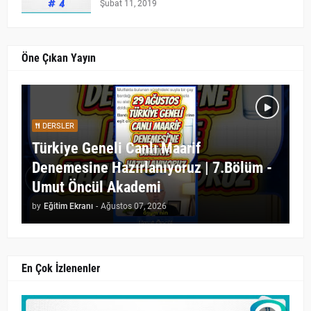
Şubat 11, 2019
Öne Çıkan Yayın
DERSLER
Türkiye Geneli Canlı Maarif
Denemesine Hazırlanıyoruz | 7.Bölüm -
Umut Öncül Akademi
by
Eğitim Ekranı
-
Ağustos 07, 2026
En Çok İzlenenler