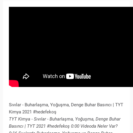
Sıvılar - Buharlaşma, Yoğuşma, Denge Buhar Basıncı | TYT
Kimya 2021 #hedefekoş
TYT Kimya - Sıvılar - Buharlaşma, Yoğuşma, Denge Buhar
Basıncı | TYT 2021 #hedefekoş 0:00 Videoda Neler Var?