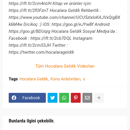
https://ift.tt/2cm4nUH Kitap ve ürünler için:
https://ift.tt/2fOFznT Hocalara Geldik Rehberlik :
https://www.youtube.com/channel/UCU5zIxIoKAJVxQigBX
k6M4w Dicikoç :) iOS: https://goo.gl/eJYwBf Android:
https://goo.gl/BDUqig Hocalara Geldik Sosyal Medya'da :
Facebook : https://ift.tt/2cb7DQL Instagram:
https://ift.tt/2cm53JH Twitter :
https://twitter.com/hocalarageldik
Tüm Hocalara Geldik Videoları
Tags
Hocalara Geldik
Konu Anlatımları
x
Facebook
Bunlarda ilgini çekebilir.