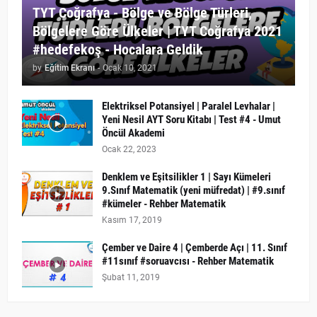
TYT Coğrafya - Bölge ve Bölge Türleri,
Bölgelere Göre Ülkeler | TYT Coğrafya 2021
#hedefekoş - Hocalara Geldik
by
Eğitim Ekranı
-
Ocak 10, 2021
Elektriksel Potansiyel | Paralel Levhalar |
Yeni Nesil AYT Soru Kitabı | Test #4 - Umut
Öncül Akademi
Ocak 22, 2023
Denklem ve Eşitsilikler 1 | Sayı Kümeleri
9.Sınıf Matematik (yeni müfredat) | #9.sınıf
#kümeler - Rehber Matematik
Kasım 17, 2019
Çember ve Daire 4 | Çemberde Açı | 11. Sınıf
#11sınıf #soruavcısı - Rehber Matematik
Şubat 11, 2019