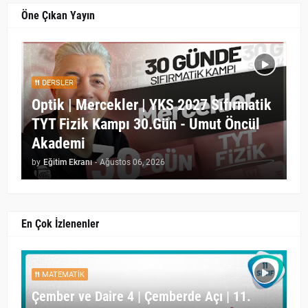
Öne Çıkan Yayın
DERSLER
Optik | Mercekler | YKS 2027 Sıfırmatik
TYT Fizik Kampı 30.Gün - Umut Öncül
Akademi
by
Eğitim Ekranı
-
Ağustos 06, 2026
En Çok İzlenenler
MATEMATIK
Çember ve Daire 4 | Çemberde Açı | 11.