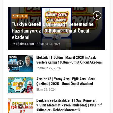
DERSLER
Türkiye Geneli Canlı Maarif Denemesine
Hazırlanıyoruz | 3.Bölüm - Umut Öncül
Akademi
by
Eğitim Ekranı
-
Ağustos 03, 2026
Elektrik | 1.Bölüm | Maarif 2028 in Ayak
Sesleri Kampı 18.Gün - Umut Öncül Akademi
Temmuz 27, 2026
Atışlar #3 | Yatay Atış | Eğik Atış | Soru
Çözümü | 2025 - Umut Öncül Akademi
Ekim 29, 2024
Denklem ve Eşitsilikler 1 | Sayı Kümeleri
9.Sınıf Matematik (yeni müfredat) | #9.sınıf
#kümeler - Rehber Matematik