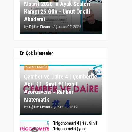
Maarif 2028 in Ayak Sesleri
Kampı 26.Gün - Umut Öncül
Akademi
by
Eğitim Ekranı
-
Ağustos 07, 2026
En Çok İzlenenler
MATEMATIK
Çember ve Daire 4 | Çemberde
Açı | 11. Sınıf #11sınıf
#soruavcısı - Rehber
Matematik
by
Eğitim Ekranı
-
Şubat 11, 2019
Trigonometri 4 | 11. Sınıf
Trigonometri (yeni