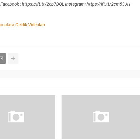
 Facebook : https://ift.tt/2cb7DQL Instagram: https://ift.tt/2cm53JH
calara Geldik Videoları