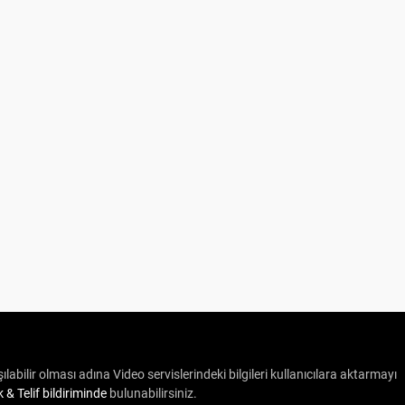
ılabilir olması adına Video servislerindeki bilgileri kullanıcılara aktarmayı
ik & Telif bildiriminde
bulunabilirsiniz.