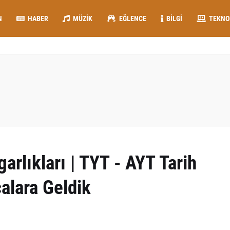
N
HABER
MÜZIK
EĞLENCE
BILGI
TEKNO
rlıkları | TYT - AYT Tarih
alara Geldik