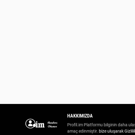
HAKKIMIZDA
Profil.im Platformu bilginin daha ulaş
amaç edinmiştir.
bize uluşarak
Gizlil