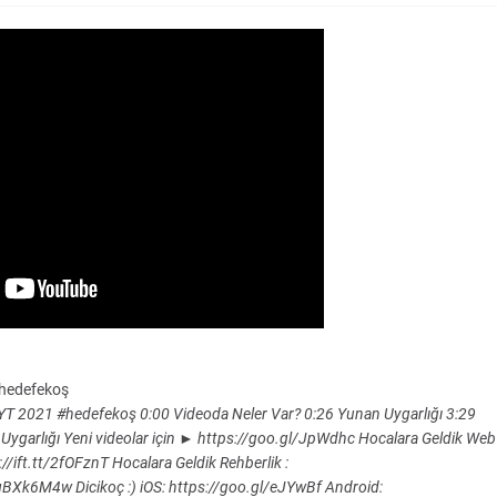
#hedefekoş
- AYT 2021 #hedefekoş 0:00 Videoda Neler Var? 0:26 Yunan Uygarlığı 3:29
Uygarlığı Yeni videolar için ► https://goo.gl/JpWdhc Hocalara Geldik Web
s://ift.tt/2fOFznT Hocalara Geldik Rehberlik :
k6M4w Dicikoç :) iOS: https://goo.gl/eJYwBf Android: