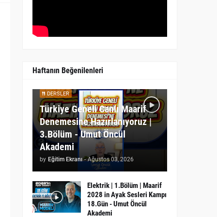
Haftanın Beğenilenleri
DERSLER
Türkiye Geneli Canlı Maarif
Denemesine Hazırlanıyoruz |
3.Bölüm - Umut Öncül
Akademi
by
Eğitim Ekranı
-
Ağustos 03, 2026
Elektrik | 1.Bölüm | Maarif
2028 in Ayak Sesleri Kampı
18.Gün - Umut Öncül
Akademi