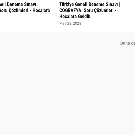
eli Deneme Sınavı |
Türkiye Geneli Deneme Sınavı |
Soru Çözümleri - Hocalara
COĞRAFYA| Soru Çözümleri -
Hocalara Geldik
May 23, 2023
Daha es