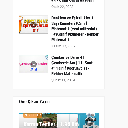
#4 - Umut Öncül Akademi
Ocak 22, 2023
Denklem ve Eşitsilikler 1 |
Sayı Kümeleri 9.Sınıf
Matematik (yeni müfredat)
| #9.sınıf #kümeler - Rehber
Matematik
Kasım 17, 2019
Çember ve Daire 4 |
Çemberde Açı | 11. Sınıf
#11sınıf #soruavcısı -
Rehber Matematik
Şubat 11, 2019
Öne Çıkan Yayın
DERSLER
Karma Testler | 1.Bölüm