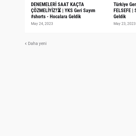
DENEMELERİ SAAT KAÇTA
Türkiye Gen
ÇÖZMELİYİZ?⏳ | YKS Geri Sayım
FELSEFE | 
#shorts - Hocalara Geldik
Geldik
May 24, 2023
May 23, 2023
Daha yeni