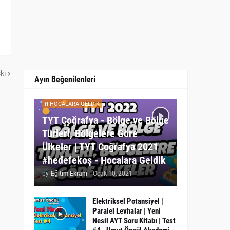
ki
Ayın Beğenilenleri
HOCALARA GELDIK
TYT Coğrafya - Bölge ve Bölge
Türleri, Bölgelere Göre
Ülkeler | TYT Coğrafya 2021
#hedefekoş - Hocalara Geldik
by
Eğitim Ekranı
-
Ocak 10, 2021
Elektriksel Potansiyel |
Paralel Levhalar | Yeni
Nesil AYT Soru Kitabı | Test