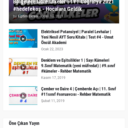
Bölgelere Göre Ülkeler | TYT Coğrafya 2021
#hedefekoş - Hocalara Geldik
by
Eğitim Ekranı
-
Ocak 10, 2021
Elektriksel Potansiyel | Paralel Levhalar |
Yeni Nesil AYT Soru Kitabı | Test #4 - Umut
Öncül Akademi
Ocak 22, 2023
Denklem ve Eşitsilikler 1 | Sayı Kümeleri
9.Sınıf Matematik (yeni müfredat) | #9.sınıf
#kümeler - Rehber Matematik
Kasım 17, 2019
Çember ve Daire 4 | Çemberde Açı | 11. Sınıf
#11sınıf #soruavcısı - Rehber Matematik
Şubat 11, 2019
Öne Çıkan Yayın