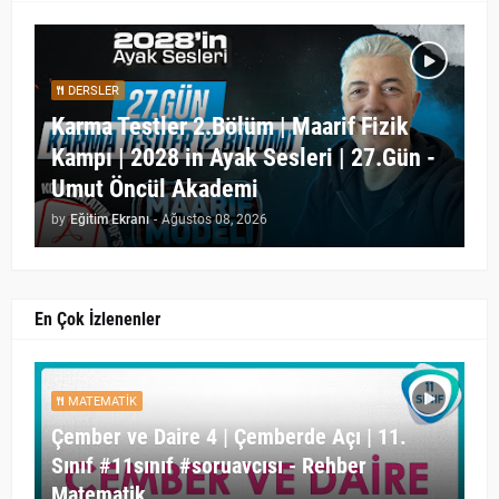
DERSLER
Karma Testler 2.Bölüm | Maarif Fizik
Kampı | 2028 in Ayak Sesleri | 27.Gün -
Umut Öncül Akademi
by
Eğitim Ekranı
-
Ağustos 08, 2026
En Çok İzlenenler
MATEMATIK
Çember ve Daire 4 | Çemberde Açı | 11.
Sınıf #11sınıf #soruavcısı - Rehber
Matematik