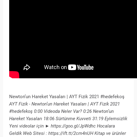
Newton’un Hareket Yasaları | AYT Fizik 2021 #hedefekoş
AYT Fizik - Newton’un Hareket Yasaları | AYT Fizik 2021
#hedefekoş 0:00 Videoda Neler Var? 0:26 Newton’un
Hareket Yasaları 18:06 Sürtünme Kuvveti 31:19 Eylemsizlik
Yeni videolar için ► https://goo.gl/JpWdhc Hocalara
Geldik Web Sitesi : https://ift.tt/2cm4nUH Kitap ve ürünler