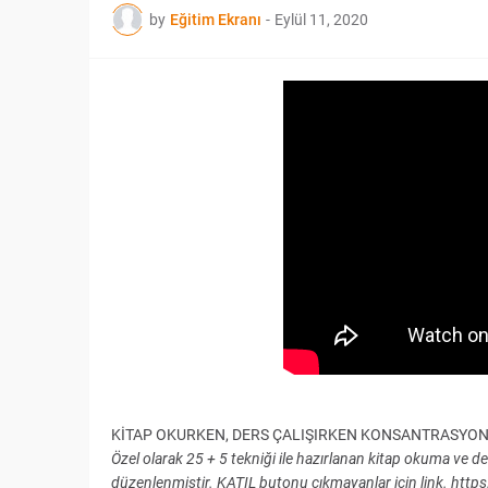
by
Eğitim Ekranı
-
Eylül 11, 2020
KİTAP OKURKEN, DERS ÇALIŞIRKEN KONSANTRASYON 
Özel olarak 25 + 5 tekniği ile hazırlanan kitap okuma ve 
düzenlenmiştir. KATIL butonu çıkmayanlar için link.