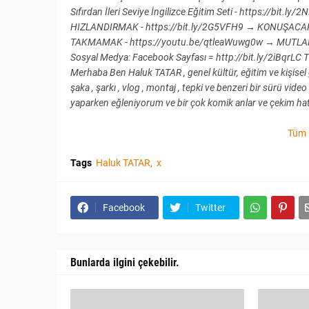
Sıfırdan İleri Seviye İngilizce Eğitim Seti - https://b
HIZLANDIRMAK - https://bit.ly/2G5VFH9 → KONUŞACA
TAKMAMAK - https://youtu.be/qtleaWuwg0w → MUTLAKA 
Sosyal Medya: Facebook Sayfası = http://bit.ly/2iBqrLC T
Merhaba Ben Haluk TATAR , genel kültür, eğitim ve kişisel 
şaka , şarkı , vlog , montaj , tepki ve benzeri bir sürü 
yaparken eğleniyorum ve bir çok komik anlar ve çekim hata
Tüm 
Tags
Haluk TATAR
x
Facebook
Twitter
Bunlarda ilgini çekebilir.