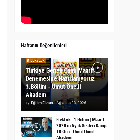
Haftanın Beğenilenleri
DERSLER
Türkiye Geneli Canlı Maarif
Denemesine Hazırlanıyoruz |
3.Bölüm - Umut Öncül
Akademi
by
Eğitim Ekranı
-
Ağustos 03, 2026
Elektrik | 1.Bölüm | Maarif
2028 in Ayak Sesleri Kampı
18.Gün - Umut Öncül
Akademi