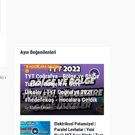
Ayın Beğenilenleri
HOCALARA GELDIK
TYT Coğrafya - Bölge ve Bölge
ki
Türleri, Bölgelere Göre
Ülkeler | TYT Coğrafya 2021
#hedefekoş - Hocalara Geldik
by
Eğitim Ekranı
-
Ocak 10, 2021
Elektriksel Potansiyel |
Paralel Levhalar | Yeni