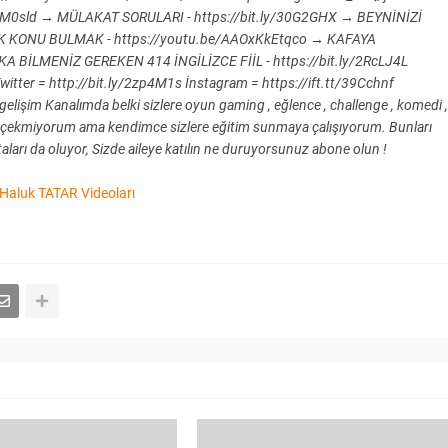
it.ly/2NM0sld → MÜLAKAT SORULARI - https://bit.ly/30G2GHX → BEYNİNİZİ
K KONU BULMAK - https://youtu.be/AAOxKkEtqco → KAFAYA
BİLMENİZ GEREKEN 414 İNGİLİZCE FİİL - https://bit.ly/2RcLJ4L
witter = http://bit.ly/2zp4M1s İnstagram = https://ift.tt/39Cchnf
gelişim Kanalımda belki sizlere oyun gaming , eğlence , challenge , komedi ,
video çekmiyorum ama kendimce sizlere eğitim sunmaya çalışıyorum. Bunları
ları da oluyor, Sizde aileye katılın ne duruyorsunuz abone olun !
Haluk TATAR Videoları