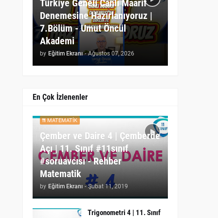
Türkiye Geneli Canlı Maarif
Denemesine Hazırlanıyoruz |
7.Bölüm - Umut Öncül
Akademi
by
Eğitim Ekranı
-
Ağustos 07, 2026
En Çok İzlenenler
MATEMATIK
Çember ve Daire 4 | Çemberde
Açı | 11. Sınıf #11sınıf
#soruavcısı - Rehber
Matematik
by
Eğitim Ekranı
-
Şubat 11, 2019
Trigonometri 4 | 11. Sınıf