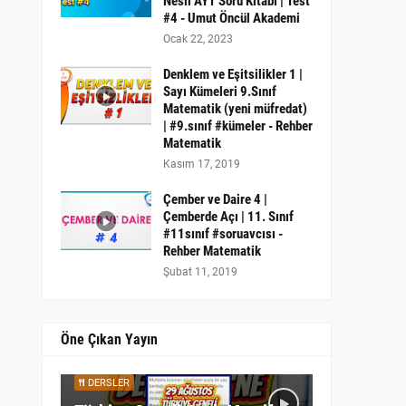
Nesil AYT Soru Kitabı | Test
#4 - Umut Öncül Akademi
Ocak 22, 2023
Denklem ve Eşitsilikler 1 |
Sayı Kümeleri 9.Sınıf
Matematik (yeni müfredat)
| #9.sınıf #kümeler - Rehber
Matematik
Kasım 17, 2019
Çember ve Daire 4 |
Çemberde Açı | 11. Sınıf
#11sınıf #soruavcısı -
Rehber Matematik
Şubat 11, 2019
Öne Çıkan Yayın
DERSLER