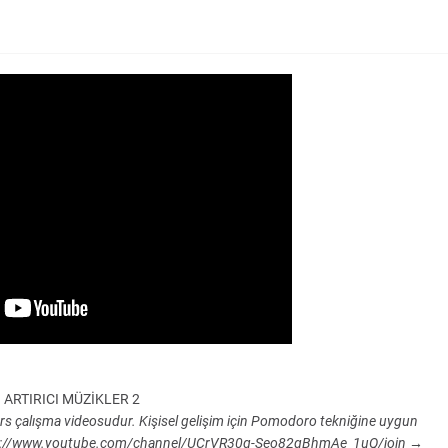
ARTIRICI MÜZİKLER 2
ders çalışma videosudur. Kişisel gelişim için Pomodoro tekniğine uygun
 https://www.youtube.com/channel/UCrVR30q-Seo82gBhmAe_1uQ/join →