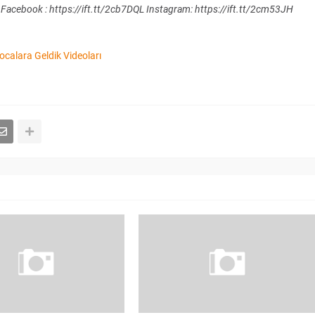
 Facebook : https://ift.tt/2cb7DQL Instagram: https://ift.tt/2cm53JH
calara Geldik Videoları