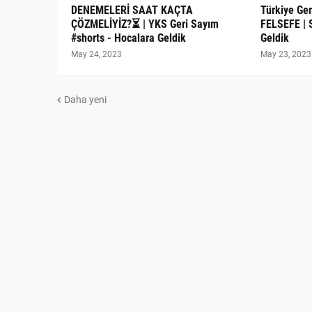
DENEMELERİ SAAT KAÇTA
Türkiye Gen
ÇÖZMELİYİZ?⏳ | YKS Geri Sayım
FELSEFE | 
#shorts - Hocalara Geldik
Geldik
May 24, 2023
May 23, 2023
Daha yeni