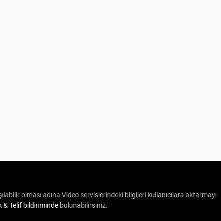
ılabilir olması adına Video servislerindeki bilgileri kullanıcılara aktarmayı
ik & Telif bildiriminde
bulunabilirsiniz.