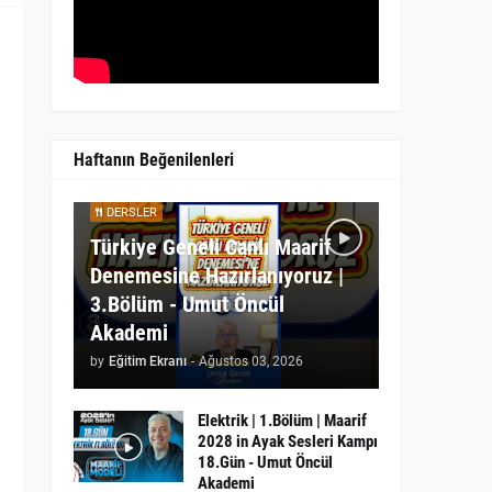
Haftanın Beğenilenleri
DERSLER
Türkiye Geneli Canlı Maarif
Denemesine Hazırlanıyoruz |
3.Bölüm - Umut Öncül
Akademi
by
Eğitim Ekranı
-
Ağustos 03, 2026
Elektrik | 1.Bölüm | Maarif
2028 in Ayak Sesleri Kampı
18.Gün - Umut Öncül
Akademi