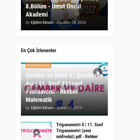
8.Bölüm - Umut Öncül
Akademi
by
Eğitim Ekranı
-
Ağustos 08, 2026
En Çok İzlenenler
MATEMATIK
Çember ve Daire 4 | Çemberde
Açı | 11. Sınıf #11sınıf
#soruavcısı - Rehber
Matematik
by
Eğitim Ekranı
-
Şubat 11, 2019
Trigonometri 4 | 11. Sınıf
Trigonometri (yeni
müfredat) pdf - Rehber