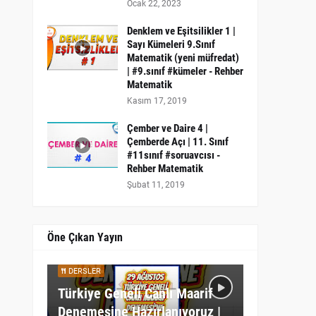
Ocak 22, 2023
Denklem ve Eşitsilikler 1 |
Sayı Kümeleri 9.Sınıf
Matematik (yeni müfredat)
| #9.sınıf #kümeler - Rehber
Matematik
Kasım 17, 2019
Çember ve Daire 4 |
Çemberde Açı | 11. Sınıf
#11sınıf #soruavcısı -
Rehber Matematik
Şubat 11, 2019
Öne Çıkan Yayın
DERSLER
Türkiye Geneli Canlı Maarif
Denemesine Hazırlanıyoruz |