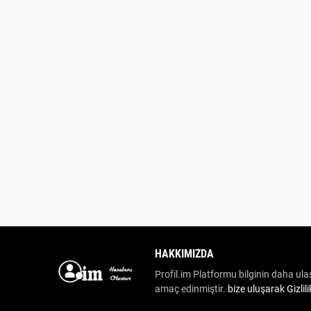
HAKKIMIZDA
Profil.im Platformu bilginin daha ulaş
amaç edinmiştir.
bize uluşarak
Gizlil