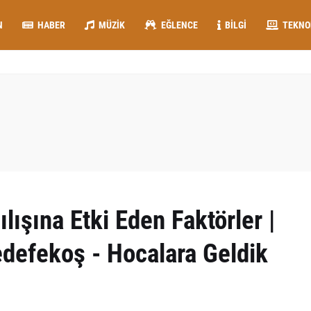
N
HABER
MÜZIK
EĞLENCE
BILGI
TEKNO
lışına Etki Eden Faktörler |
defekoş - Hocalara Geldik