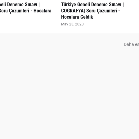
eli Deneme Sınavı |
Türkiye Geneli Deneme Sınavı |
Soru Çözümleri - Hocalara
COĞRAFYA| Soru Çözümleri -
Hocalara Geldik
May 23, 2023
Daha es