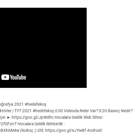
 Coğrafya 2021 #hedefekoş
aktörler | TYT 2021 #hedefekoş 0:00 Videoda Neler Var? 0:20 Basınç Nedir?
r için ► https://goo.gl/JpWdhc Hocalara Geldik Web Sitesi :
tt/2fOFznT Hocalara Geldik Rehberlik :
k6M4w Dicikoç :) iOS: https://goo.gl/eJYwBf Android: