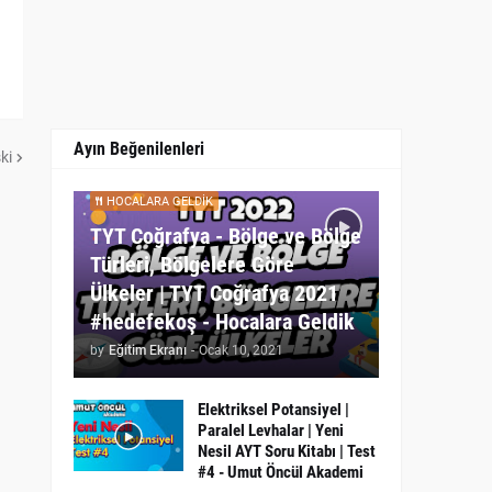
Ayın Beğenilenleri
ki
HOCALARA GELDIK
TYT Coğrafya - Bölge ve Bölge
Türleri, Bölgelere Göre
Ülkeler | TYT Coğrafya 2021
#hedefekoş - Hocalara Geldik
by
Eğitim Ekranı
-
Ocak 10, 2021
Elektriksel Potansiyel |
Paralel Levhalar | Yeni
Nesil AYT Soru Kitabı | Test
#4 - Umut Öncül Akademi