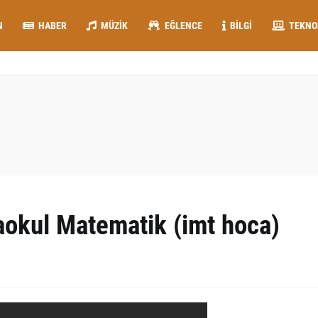
N
HABER
MÜZIK
EĞLENCE
BILGI
TEKNO
aokul Matematik (imt hoca)