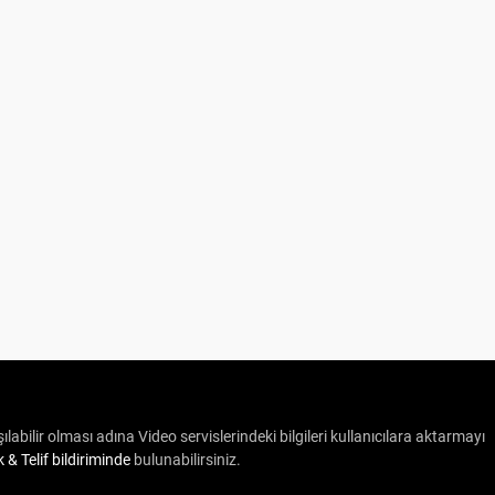
ılabilir olması adına Video servislerindeki bilgileri kullanıcılara aktarmayı
ik & Telif bildiriminde
bulunabilirsiniz.