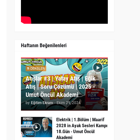
Haftanın Beğenilenleri
DERSLER
Atışlar #3 | Yatay Atış | Eğik
Atış | Soru Çözümü | 2025 -
Umut Öncül Akademi
by
Eğitim Ekranı
-
Ekim 29, 2024
Elektrik | 1.Bölüm | Maarif
2028 in Ayak Sesleri Kampı
18.Gün - Umut Öncül
Akademi