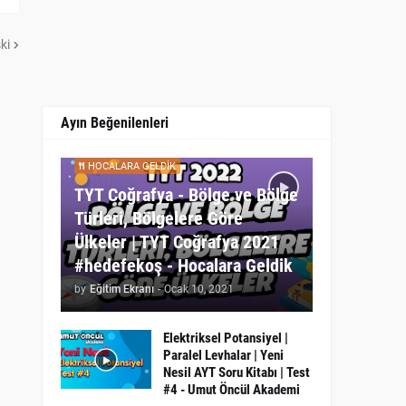
ki
Ayın Beğenilenleri
HOCALARA GELDIK
TYT Coğrafya - Bölge ve Bölge
Türleri, Bölgelere Göre
Ülkeler | TYT Coğrafya 2021
#hedefekoş - Hocalara Geldik
by
Eğitim Ekranı
-
Ocak 10, 2021
Elektriksel Potansiyel |
Paralel Levhalar | Yeni
Nesil AYT Soru Kitabı | Test
#4 - Umut Öncül Akademi