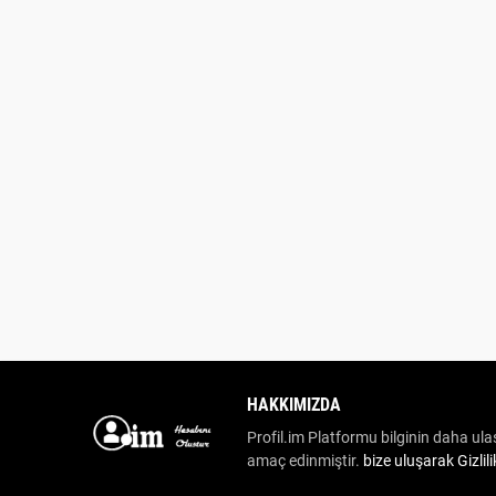
HAKKIMIZDA
Profil.im Platformu bilginin daha ulaş
amaç edinmiştir.
bize uluşarak
Gizlil