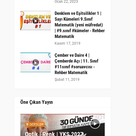
Ocak 22, 2023
Denklem ve Eşitsilikler 1 |
Sayı Kümeleri 9.Sınıf
Matematik (yeni müfredat)
| #9.sınıf #kümeler - Rehber
Matematik
Kasım 17, 2019
Çember ve Daire 4 |
Çemberde Açı | 11. Sınıf
#11sınıf #soruavcısı -
Rehber Matematik
Şubat 11, 2019
Öne Çıkan Yayın
DERSLER
Optik | Renk | YKS 2027