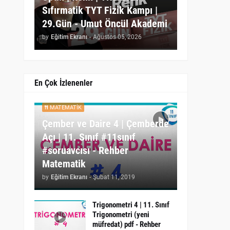
Sıfırmatik TYT Fizik Kampı |
29.Gün - Umut Öncül Akademi
by
Eğitim Ekranı
-
Ağustos 05, 2026
En Çok İzlenenler
MATEMATIK
Çember ve Daire 4 | Çemberde
Açı | 11. Sınıf #11sınıf
#soruavcısı - Rehber
Matematik
by
Eğitim Ekranı
-
Şubat 11, 2019
Trigonometri 4 | 11. Sınıf
Trigonometri (yeni
müfredat) pdf - Rehber