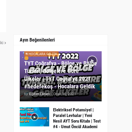
Ayın Beğenilenleri
ki
HOCALARA GELDIK
TYT Coğrafya - Bölge ve Bölge
Türleri, Bölgelere Göre
Ülkeler | TYT Coğrafya 2021
#hedefekoş - Hocalara Geldik
by
Eğitim Ekranı
-
Ocak 10, 2021
Elektriksel Potansiyel |
Paralel Levhalar | Yeni
Nesil AYT Soru Kitabı | Test
#4 - Umut Öncül Akademi