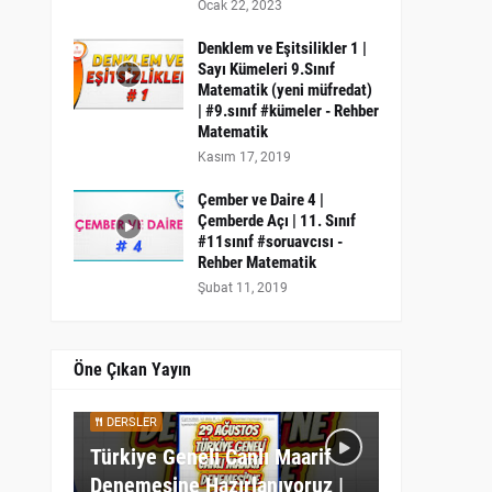
Ocak 22, 2023
Denklem ve Eşitsilikler 1 |
Sayı Kümeleri 9.Sınıf
Matematik (yeni müfredat)
| #9.sınıf #kümeler - Rehber
Matematik
Kasım 17, 2019
Çember ve Daire 4 |
Çemberde Açı | 11. Sınıf
#11sınıf #soruavcısı -
Rehber Matematik
Şubat 11, 2019
Öne Çıkan Yayın
DERSLER
Türkiye Geneli Canlı Maarif
Denemesine Hazırlanıyoruz |