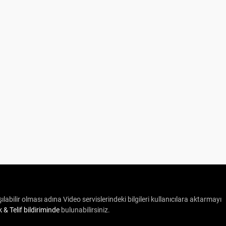
ılabilir olması adına Video servislerindeki bilgileri kullanıcılara aktarmayı
ik & Telif bildiriminde
bulunabilirsiniz.