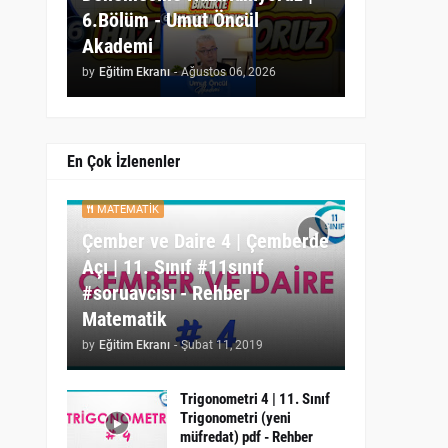
6.Bölüm - Umut Öncül
Akademi
by
Eğitim Ekranı
-
Ağustos 06, 2026
En Çok İzlenenler
MATEMATIK
Çember ve Daire 4 | Çemberde
Açı | 11. Sınıf #11sınıf
#soruavcısı - Rehber
Matematik
by
Eğitim Ekranı
-
Şubat 11, 2019
Trigonometri 4 | 11. Sınıf
Trigonometri (yeni
müfredat) pdf - Rehber