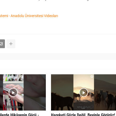
temi - Anadolu Üniversitesi Videoları
kilerde Hikâyenin Gücü -
Hareketi Gözle Değil, Beyinle Görürüz!