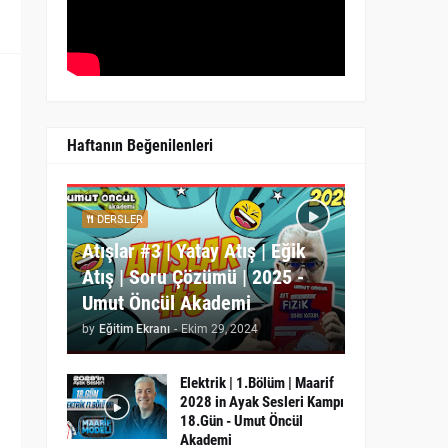
Haftanın Beğenilenleri
DERSLER
Atışlar #3 | Yatay Atış | Eğik
Atış | Soru Çözümü | 2025 -
Umut Öncül Akademi
by
Eğitim Ekranı
-
Ekim 29, 2024
Elektrik | 1.Bölüm | Maarif
2028 in Ayak Sesleri Kampı
18.Gün - Umut Öncül
.
Akademi