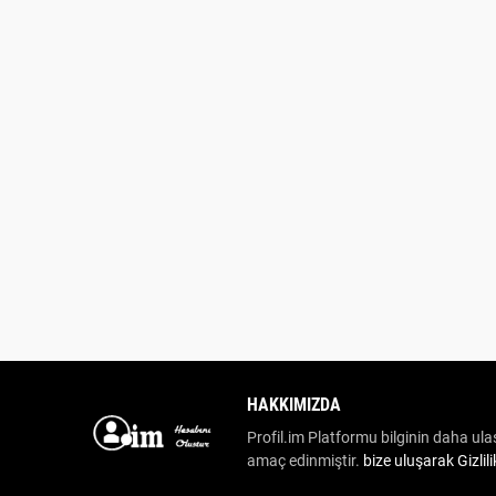
HAKKIMIZDA
Profil.im Platformu bilginin daha ulaş
amaç edinmiştir.
bize uluşarak
Gizlil