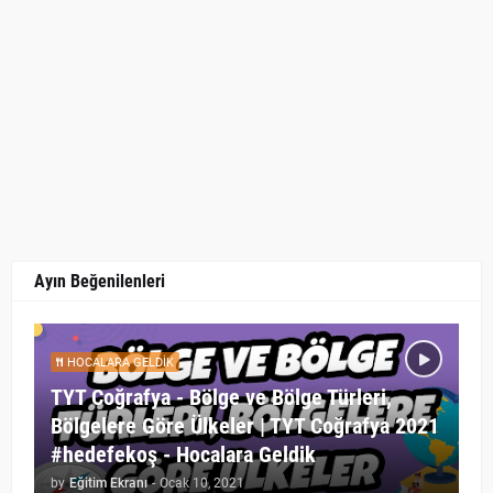
Ayın Beğenilenleri
HOCALARA GELDIK
TYT Coğrafya - Bölge ve Bölge Türleri,
Bölgelere Göre Ülkeler | TYT Coğrafya 2021
#hedefekoş - Hocalara Geldik
by
Eğitim Ekranı
-
Ocak 10, 2021