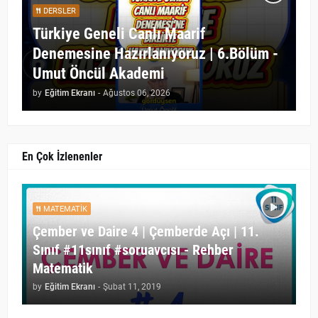
DERSLER
Türkiye Geneli Canlı Maarif
Denemesine Hazırlanıyoruz | 6.Bölüm -
Umut Öncül Akademi
by
Eğitim Ekranı
-
Ağustos 06, 2026
En Çok İzlenenler
MATEMATIK
Çember ve Daire 4 | Çemberde Açı | 11.
Sınıf #11sınıf #soruavcısı - Rehber
Matematik
by
Eğitim Ekranı
-
Şubat 11, 2019