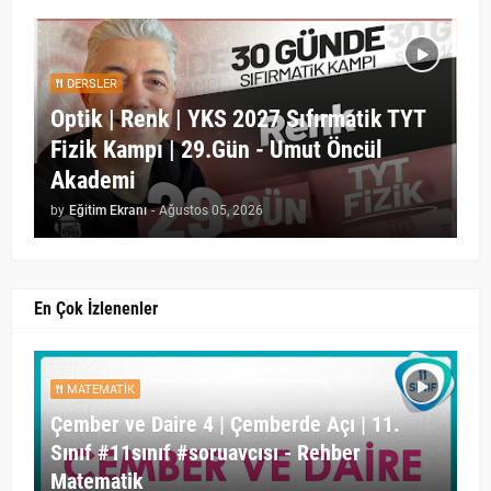
DERSLER
Optik | Renk | YKS 2027 Sıfırmatik TYT
Fizik Kampı | 29.Gün - Umut Öncül
Akademi
by
Eğitim Ekranı
-
Ağustos 05, 2026
En Çok İzlenenler
MATEMATIK
Çember ve Daire 4 | Çemberde Açı | 11.
Sınıf #11sınıf #soruavcısı - Rehber
Matematik