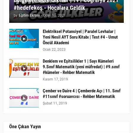
Bölgelere Göre Ülkeler | TYT Coğrafya 2021
#hedefekoş - Hocalara Geldik
by
Eğitim Ekranı
-
Ocak 10, 2021
Elektriksel Potansiyel | Paralel Levhalar |
Yeni Nesil AYT Soru Kitabı | Test #4 - Umut
Öncül Akademi
Ocak 22, 2023
Denklem ve Eşitsilikler 1 | Sayı Kümeleri
9.Sınıf Matematik (yeni müfredat) | #9.sınıf
#kümeler - Rehber Matematik
Kasım 17, 2019
Çember ve Daire 4 | Çemberde Açı | 11. Sınıf
#11sınıf #soruavcısı - Rehber Matematik
Şubat 11, 2019
Öne Çıkan Yayın