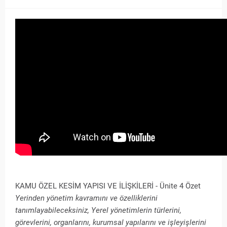
KAMU ÖZEL KESİM YAPISI VE İLİŞKİLERİ - Ünite 4 Özet
Yerinden yönetim kavramını ve özelliklerini
tanımlayabileceksiniz, Yerel yönetimlerin türlerini,
görevlerini, organlarını, kurumsal yapılarını ve işleyişlerini