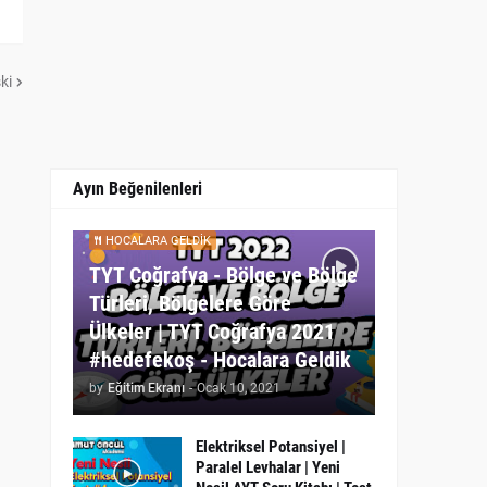
ki
Ayın Beğenilenleri
HOCALARA GELDIK
TYT Coğrafya - Bölge ve Bölge
Türleri, Bölgelere Göre
Ülkeler | TYT Coğrafya 2021
#hedefekoş - Hocalara Geldik
by
Eğitim Ekranı
-
Ocak 10, 2021
Elektriksel Potansiyel |
Paralel Levhalar | Yeni