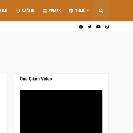
LOJI
SAĞLIK
YEMEK
TÜMÜ
Öne Çıkan Video