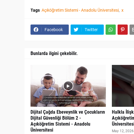
Tags
Açıköğretim Sistemi - Anadolu Üniversitesi
x
Facebook
Twitter
Bunlarda ilgini çekebilir.
Dijital Çağda Ebeveynlik ve Çocukların
Halkla İliş
Dijital Güvenliği Bölüm 2 -
Açıköğreti
Açıköğretim Sistemi - Anadolu
Üniversites
Üniversitesi
May 12, 2026