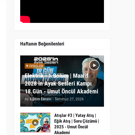
Haftanın Beğenilenleri
DERSLER
Elektrik | 1.Bölüm | Maarif
2028 in Ayak Sesleri Kampı
18.Gün - Umut Öncül Akademi
by
Eğitim Ekranı
-
Temmuz 27, 2026
Atışlar #3 | Yatay Atış |
Eğik Atış | Soru Çözümü |
2025 - Umut Öncül
Akademi