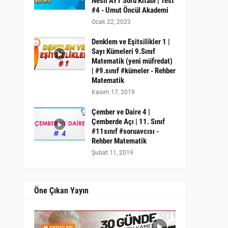
Nesil AYT Soru Kitabı | Test
#4 - Umut Öncül Akademi
Ocak 22, 2023
Denklem ve Eşitsilikler 1 |
Sayı Kümeleri 9.Sınıf
Matematik (yeni müfredat)
| #9.sınıf #kümeler - Rehber
Matematik
Kasım 17, 2019
Çember ve Daire 4 |
Çemberde Açı | 11. Sınıf
#11sınıf #soruavcısı -
Rehber Matematik
Şubat 11, 2019
Öne Çıkan Yayın