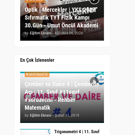
DERSLER
Optik | Mercekler | YKS 2027
Sıfırmatik TYT Fizik Kampı
30.Gün - Umut Öncül Akademi
by
Eğitim Ekranı
-
Ağustos 06, 2026
En Çok İzlenenler
MATEMATIK
Çember ve Daire 4 | Çemberde
Açı | 11. Sınıf #11sınıf
#soruavcısı - Rehber
Matematik
by
Eğitim Ekranı
-
Şubat 11, 2019
Trigonometri 4 | 11. Sınıf