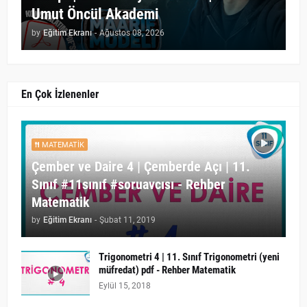
Umut Öncül Akademi
by
Eğitim Ekranı
-
Ağustos 08, 2026
En Çok İzlenenler
MATEMATIK
Çember ve Daire 4 | Çemberde Açı | 11.
Sınıf #11sınıf #soruavcısı - Rehber
Matematik
by
Eğitim Ekranı
-
Şubat 11, 2019
Trigonometri 4 | 11. Sınıf Trigonometri (yeni
müfredat) pdf - Rehber Matematik
Eylül 15, 2018