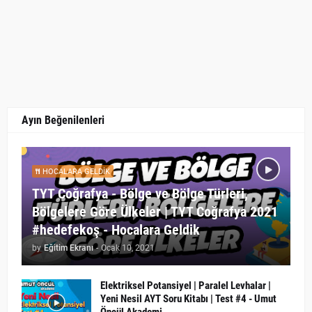
Ayın Beğenilenleri
HOCALARA GELDIK
TYT Coğrafya - Bölge ve Bölge Türleri,
Bölgelere Göre Ülkeler | TYT Coğrafya 2021
#hedefekoş - Hocalara Geldik
by
Eğitim Ekranı
-
Ocak 10, 2021
Elektriksel Potansiyel | Paralel Levhalar |
Yeni Nesil AYT Soru Kitabı | Test #4 - Umut