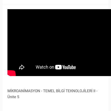
MİKROANİMASYON - TEMEL BİLGİ TEKNOLOJİLERİ II -
Ünite 5